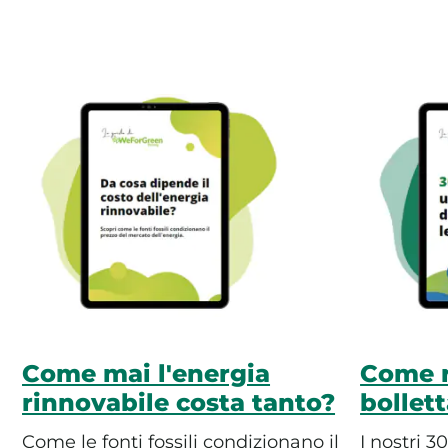
Come mai l'energia
Come r
rinnovabile costa tanto?
bollet
Come le fonti fossili condizionano il
I nostri 