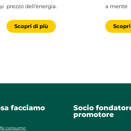
prezzo dell’energia.
a mente
ai
Scopri di più
Scopri
sa facciamo
Socio fondator
promotore
ffe consumo