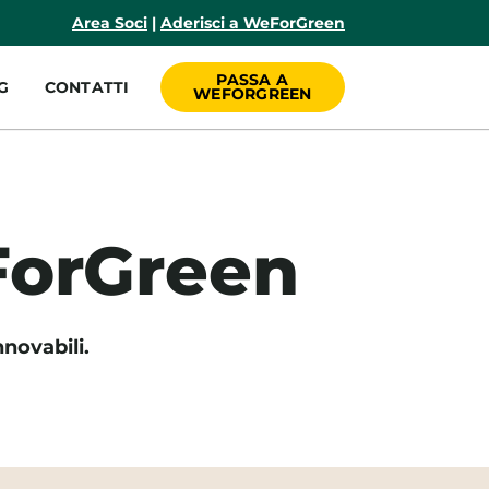
incipale
Area Soci
|
Aderisci a WeForGreen
PASSA A
G
CONTATTI
WEFORGREEN
ForGreen
novabili.