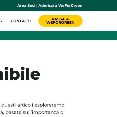
incipale
Area Soci
|
Aderisci a WeForGreen
PASSA A
G
CONTATTI
WEFORGREEN
ibile
 questi articoli esploreremo
tà, basate sull’importanza di