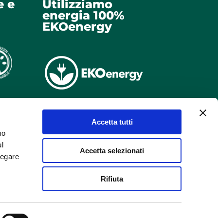
e e
Utilizziamo
energia 100%
EKOenergy
Accetta tutti
uo
ul
Accetta selezionati
negare
Rifiuta
pec.it
dei contenuti e dei dati in esso pubblicati e