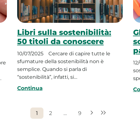
Libri sulla sostenibilità:
G
50 titoli da conoscere
s
p
10/07/2025
Cercare di capire tutte le
sfumature della sostenibilità non è
pre
12
semplice. Quando si parla di
sos
“sostenibilità”, infatti, si…
…
sp
Continua
Co
1
2
…
9