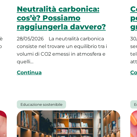
Neutralità carbonica:
C
cos’è? Possiamo
p
raggiungerla davvero?
g
 è
28/05/2026
La neutralità carbonica
30
o
consiste nel trovare un equilibrio tra i
se
volumi di CO2 emessi in atmosfera e
tel
quelli…
at
Continua
Co
Educazione sostenibile
E