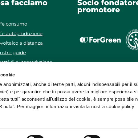
sa facciamo
Socio fondator
promotore
ffe consumo
ffe autoproduzione
voltaico a distanza
ostre guide
etti di autoproduzione
getto WeForYou
 cookie
e anonimizzati, anche di terze parti, alcuni indispensabili per il s
ici) e per garantire che tu possa avere la migliore esperienza s
etta tutti" acconsenti all'utilizzo dei cookie, è sempre possibile 
ifiuta". Per maggiori informazioni visita la nostra cookie policy
sa da
ForGreen Spa Società Benefit
.
rricelli, 37 37136 Verona (VR) • E:
info@forgreen.it
• PEC:
forgreenspa@
30 • R.E.A. 372969 • Capitale Sociale € 1.560.000,00 i.v.
ietà di ForGreen Spa Società Benefit che ne cura la gestione tecnica, 