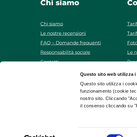
Chi siamo
Co
Chi siamo
Tari
Le nostre recensioni
Tari
FAQ – Domande frequenti
Foto
Responsabilità sociale
Le n
Contatti
Prog
Iscriviti alla newsletter
Pro
Questo sito web utilizza i
Mappa del sito
Questo sito utilizza i cooki
funzionamento (cookie tecn
nostro sito. Cliccando "Acc
il consenso cliccando su "R
WeForGreen Sharing
è una cooperativa promos
ForGreen Spa Società Benefit
Via Evangelista To
Registro imprese di Verona • C.F. e P.I. 038790402
Questo sito internet www.weforgreen.it è di propr
Selezione