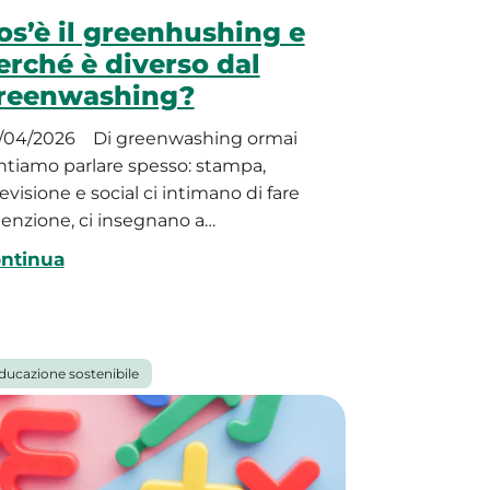
os’è il greenhushing e
erché è diverso dal
reenwashing?
/04/2026
Di greenwashing ormai
ntiamo parlare spesso: stampa,
evisione e social ci intimano di fare
tenzione, ci insegnano a…
ntinua
ducazione sostenibile