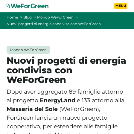
Vai al contenuto principa
Toggle
Home
Blog
Mondo WeForGreen
Nuovi progetti di energia condivisa con WeForGreen
CHI SIAMO
TARIFFE
Mondo WeForGreen
Nuovi progetti di energia
FOTOVOLTAICO A DISTANZA
condivisa con
WeForGreen
FAQ
Dopo aver aggregato 89 famiglie attorno
BLOG
al progetto
EnergyLand
e 133 attorno alla
Masseria del Sole
(WeForGreen),
CONTATTI
ForGreen lancia un nuovo progetto
cooperativo, per estendere alle famiglie
PASSA A WEFORGREEN