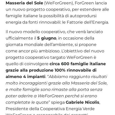
Masseria del Sole
(WeForGreen), ForGreen lancia
un nuovo progetto cooperativo, per estendere alle
famiglie italiane la possibilità di autoprodursi
energia da fonti rinnovabili: le Fattorie dell’Energia.
Il nuovo modello cooperativo, che verrà lanciato
ufficialmente il
5 giugno
, in occasione della
giornata mondiale dell’ambiente, si propone
come ancor più ambizioso. L’obiettivo del nuovo
progetto cooperativo targato WeForGreen è
quello di coinvolgere
circa 600 famiglie italiane
grazie alla produzione 100% rinnovabile di
almeno 4 impianti
. “
Abbiamo raggiunto risultati
molto incoraggianti grazie alla Masseria del Sole,
e molte famiglie sono rimaste alla porta senza
poter aderire a WeForGreen perché si erano
completate le quote
” spiega
Gabriele Nicolis
,
Presidente della Cooperativa Energia Verde