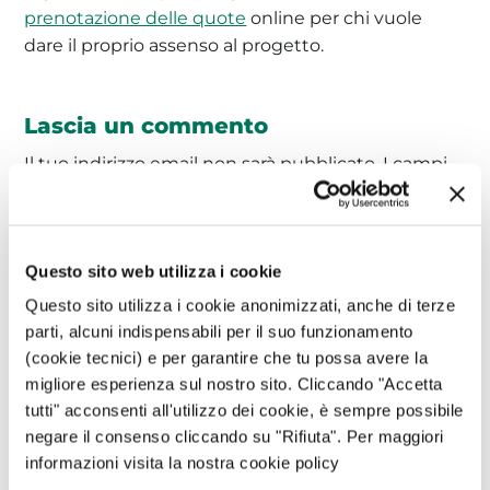
prenotazione delle quote
online per chi vuole
dare il proprio assenso al progetto.
Lascia un commento
Il tuo indirizzo email non sarà pubblicato.
I campi
obbligatori sono contrassegnati
*
Commento
*
Questo sito web utilizza i cookie
Questo sito utilizza i cookie anonimizzati, anche di terze
parti, alcuni indispensabili per il suo funzionamento
(cookie tecnici) e per garantire che tu possa avere la
migliore esperienza sul nostro sito. Cliccando "Accetta
tutti" acconsenti all'utilizzo dei cookie, è sempre possibile
negare il consenso cliccando su "Rifiuta". Per maggiori
informazioni visita la nostra cookie policy
Nome
*