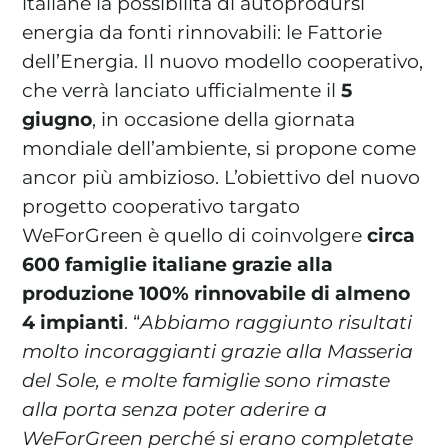
italiane la possibilità di autoprodursi
energia da fonti rinnovabili: le Fattorie
dell’Energia. Il nuovo modello cooperativo,
che verrà lanciato ufficialmente il
5
La tua cooperativa energetica sostenibile
giugno
, in occasione della giornata
Area Soci
|
Aderisci a WeForGreen
mondiale dell’ambiente, si propone come
ancor più ambizioso. L’obiettivo del nuovo
progetto cooperativo targato
WeForGreen è quello di coinvolgere
circa
600 famiglie italiane grazie alla
produzione 100% rinnovabile di almeno
4 impianti
. “
Abbiamo raggiunto risultati
molto incoraggianti grazie alla Masseria
del Sole, e molte famiglie sono rimaste
alla porta senza poter aderire a
WeForGreen perché si erano completate