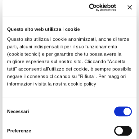
Questo sito web utilizza i cookie
Questo sito utilizza i cookie anonimizzati, anche di terze
parti, alcuni indispensabili per il suo funzionamento
Nome
*
(cookie tecnici) e per garantire che tu possa avere la
migliore esperienza sul nostro sito. Cliccando "Accetta
tutti" acconsenti all'utilizzo dei cookie, è sempre possibile
negare il consenso cliccando su "Rifiuta". Per maggiori
Email
*
informazioni visita la nostra cookie policy
Selezione
Sito web
Necessari
del
consenso
Preferenze
Questo sito è protetto da reCAPTCHA, ed è soggetto alla