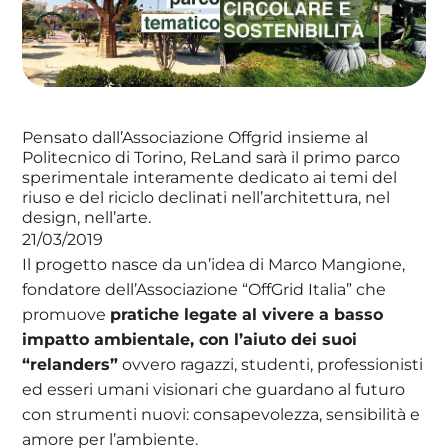
La tua cooperativa energetica sostenibile
Pensato dall’Associazione Offgrid insieme al
Area Soci
|
Aderisci a WeForGreen
Politecnico di Torino, ReLand sarà il primo parco
sperimentale interamente dedicato ai temi del
riuso e del riciclo declinati nell’architettura, nel
design, nell’arte.
21/03/2019
Il progetto nasce da un’idea di Marco Mangione,
fondatore dell’Associazione “OffGrid Italia” che
promuove
pratiche legate al vivere a basso
impatto ambientale, con l’aiuto dei suoi
“relanders”
ovvero ragazzi, studenti, professionisti
ed esseri umani visionari che guardano al futuro
con strumenti nuovi: consapevolezza, sensibilità e
amore per l’ambiente.