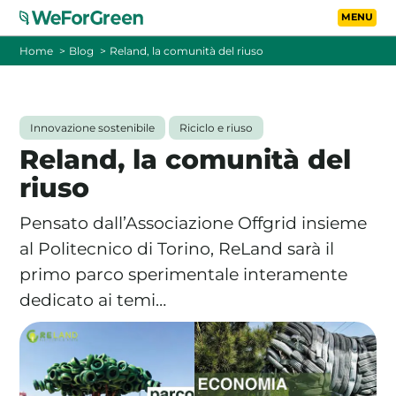
Vai al contenuto principa
Toggle
Home
Blog
Reland, la comunità del riuso
CHI SIAMO
Innovazione sostenibile
Riciclo e riuso
TARIFFE
Reland, la comunità del
riuso
FOTOVOLTAICO A DISTANZA
Pensato dall’Associazione Offgrid insieme
FAQ
al Politecnico di Torino, ReLand sarà il
primo parco sperimentale interamente
BLOG
dedicato ai temi…
CONTATTI
PASSA A WEFORGREEN