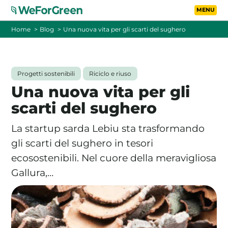
Vai al contenuto principa
Toggle
Home
Blog
Una nuova vita per gli scarti del sughero
CHI SIAMO
Progetti sostenibili
Riciclo e riuso
TARIFFE
Una nuova vita per gli
scarti del sughero
FOTOVOLTAICO A DISTANZA
La startup sarda Lebiu sta trasformando
FAQ
gli scarti del sughero in tesori
ecosostenibili. Nel cuore della meravigliosa
BLOG
Gallura,…
CONTATTI
PASSA A WEFORGREEN