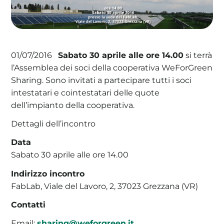
Sabato 30 aprile alle ore 14.00
si terrà
La tua cooperativa energetica sostenibile
01/07/2016
l’Assemblea dei soci della cooperativa WeForGreen
Area Soci
|
Aderisci a WeForGreen
Sharing. Sono invitati a partecipare tutti i soci
intestatari e cointestatari delle quote
dell’impianto della cooperativa.
Dettagli dell’incontro
Data
Sabato 30 aprile alle ore 14.00
Indirizzo incontro
FabLab, Viale del Lavoro, 2, 37023 Grezzana (VR)
Contatti
Email:
sharing@weforgreen.it