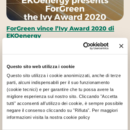
ForGreen vince l’Ivy Award 2020 di
EKOenergy
28/05/2020
Si tratta del prestigioso premio
europeo assegnato per l’impegno profuso a favore
della diffusione delle rinnovabili. “Siamo
Questo sito web utilizza i cookie
orgogliosi…
Questo sito utilizza i cookie anonimizzati, anche di terze
Continua
parti, alcuni indispensabili per il suo funzionamento
(cookie tecnici) e per garantire che tu possa avere la
migliore esperienza sul nostro sito. Cliccando "Accetta
Mondo WeForGreen
tutti" acconsenti all'utilizzo dei cookie, è sempre possibile
negare il consenso cliccando su "Rifiuta". Per maggiori
informazioni visita la nostra cookie policy