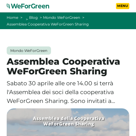
Vai al contenuto principa
Toggle
Home
Blog
Mondo WeForGreen
Assemblea Cooperativa WeForGreen Sharing
CHI SIAMO
TARIFFE
Mondo WeForGreen
Assemblea Cooperativa
FOTOVOLTAICO A DISTANZA
WeForGreen Sharing
FAQ
Sabato 30 aprile alle ore 14.00 si terrà
l'Assemblea dei soci della cooperativa
BLOG
WeForGreen Sharing. Sono invitati a…
CONTATTI
PASSA A WEFORGREEN