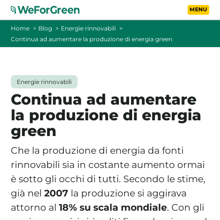
Vai al contenuto principa
Toggle
Home
Blog
Energie rinnovabili
Continua ad aumentare la produzione di energia green
CHI SIAMO
TARIFFE
Energie rinnovabili
Continua ad aumentare
FOTOVOLTAICO A DISTANZA
la produzione di energia
green
FAQ
Che la produzione di energia da fonti
BLOG
rinnovabili sia in costante aumento ormai
è sotto gli occhi di tutti. Secondo le stime,
CONTATTI
già nel
2007
la produzione si aggirava
attorno al
18% su scala mondiale
. Con gli
PASSA A WEFORGREEN