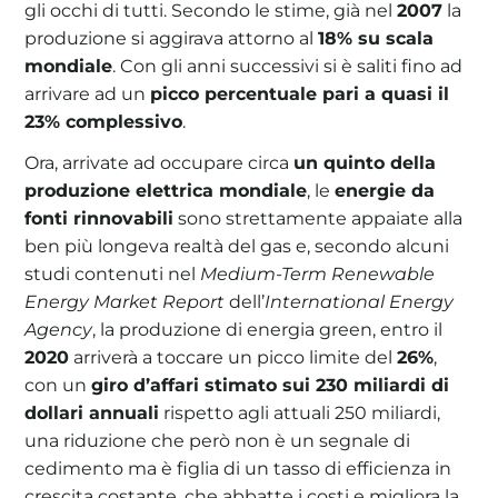
gli occhi di tutti. Secondo le stime, già nel
2007
la
produzione si aggirava attorno al
18% su scala
mondiale
. Con gli anni successivi si è saliti fino ad
arrivare ad un
picco percentuale pari a quasi il
23% complessivo
.
Ora, arrivate ad occupare circa
un quinto della
produzione elettrica mondiale
, le
energie da
fonti rinnovabili
sono strettamente appaiate alla
ben più longeva realtà del gas e, secondo alcuni
studi contenuti nel
Medium-Term Renewable
Energy Market Report
dell’
International Energy
Agency
, la produzione di energia green, entro il
2020
arriverà a toccare un picco limite del
26%
,
con un
giro d’affari stimato sui 230 miliardi di
dollari annuali
rispetto agli attuali 250 miliardi,
una riduzione che però non è un segnale di
cedimento ma è figlia di un tasso di efficienza in
crescita costante, che abbatte i costi e migliora la