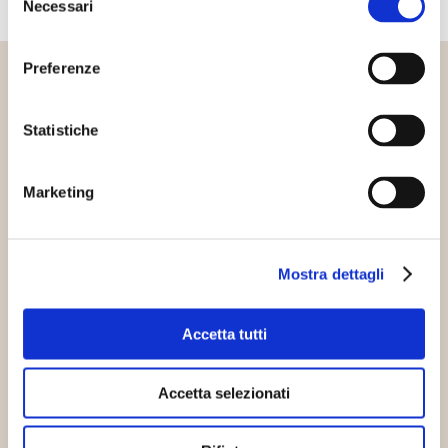
Necessari
del
consenso
Preferenze
Altri articoli che potrebbero
interessarti
Statistiche
Marketing
Energie rinnovabili
Mostra dettagli
Accetta tutti
Accetta selezionati
Pacchetto invernale dell’UE
sull’energia: rinnovabili e prosumers i