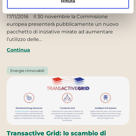
Rifiuta
nuovi protagonisti
17/11/2016
Il 30 novembre la Commisione
europea presenterà pubblicamente un nuovo
pacchetto di iniziative mirate ad aumentare
l’utilizzo delle…
Continua
Energie rinnovabili
Transactive Grid: lo scambio di