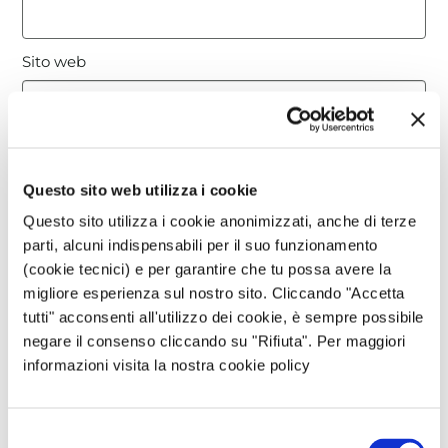
Sito web
Questo sito è protetto da reCAPTCHA, ed è soggetto alla
Privacy Policy
e ai
Termini di utilizzo
di Google.
Questo sito web utilizza i cookie
Questo sito utilizza i cookie anonimizzati, anche di terze
Avvertimi via email in caso di risposte al mio
parti, alcuni indispensabili per il suo funzionamento
commento.
(cookie tecnici) e per garantire che tu possa avere la
migliore esperienza sul nostro sito. Cliccando "Accetta
tutti" acconsenti all'utilizzo dei cookie, è sempre possibile
Avvertimi via email alla pubblicazione di un nuovo
negare il consenso cliccando su "Rifiuta". Per maggiori
articolo.
informazioni visita la nostra cookie policy
Selezione