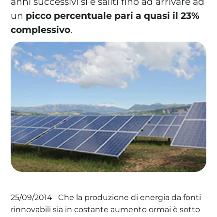
anni successivi si è saliti fino ad arrivare ad
un
picco percentuale pari a quasi il 23%
complessivo
.
La tua cooperativa energetica sostenibile
Area Soci
|
Aderisci a WeForGreen
Che la produzione di energia da fonti
25/09/2014
rinnovabili sia in costante aumento ormai è sotto