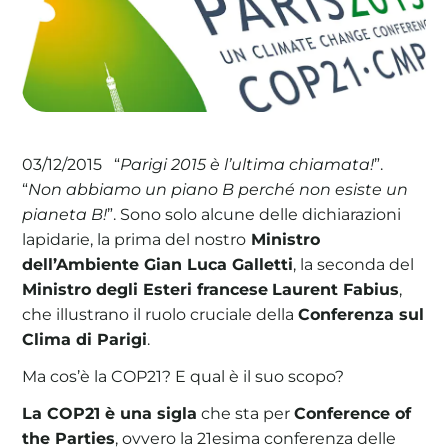
La tua cooperativa energetica sostenibile
Area Soci
|
Aderisci a WeForGreen
“
Parigi 2015 è l’ultima chiamata!
”.
03/12/2015
“
Non abbiamo un piano B perché non esiste un
pianeta B!
”. Sono solo alcune delle dichiarazioni
lapidarie, la prima del nostro
Ministro
dell’Ambiente Gian Luca Galletti
, la seconda del
Ministro degli Esteri francese
Laurent Fabius
,
che illustrano il ruolo cruciale della
Conferenza sul
Clima di Parigi
.
Ma cos’è la COP21? E qual è il suo scopo?
La COP21 è una sigla
che sta per
Conference of
the Parties
, ovvero la 21esima conferenza delle