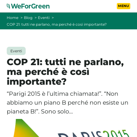
Vai al contenuto principa
Toggle
Home
Blog
Eventi
COP 21: tutti ne parlano, ma perché è così importante?
CHI SIAMO
TARIFFE
Eventi
COP 21: tutti ne parlano,
FOTOVOLTAICO A DISTANZA
ma perché è così
importante?
FAQ
“Parigi 2015 è l’ultima chiamata!”. “Non
BLOG
abbiamo un piano B perché non esiste un
pianeta B!”. Sono solo…
CONTATTI
PASSA A WEFORGREEN