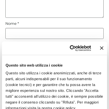
Nome
*
Email
*
Questo sito web utilizza i cookie
Sito web
Questo sito utilizza i cookie anonimizzati, anche di terze
parti, alcuni indispensabili per il suo funzionamento
(cookie tecnici) e per garantire che tu possa avere la
Questo sito è protetto da reCAPTCHA, ed è soggetto alla
migliore esperienza sul nostro sito. Cliccando "Accetta
Privacy Policy
e ai
Termini di utilizzo
di Google.
tutti" acconsenti all'utilizzo dei cookie, è sempre possibile
negare il consenso cliccando su "Rifiuta". Per maggiori
informazioni visita la nostra cookie policy