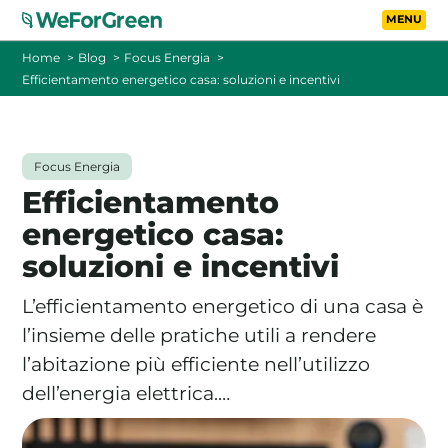
Vai al contenuto principa
Toggle
Home
Blog
Focus Energia
Efficientamento energetico casa: soluzioni e incentivi
CHI SIAMO
TARIFFE
Focus Energia
Efficientamento
FOTOVOLTAICO A DISTANZA
energetico casa:
soluzioni e incentivi
FAQ
L’efficientamento energetico di una casa è
BLOG
l’insieme delle pratiche utili a rendere
l’abitazione più efficiente nell’utilizzo
CONTATTI
dell’energia elettrica.…
PASSA A WEFORGREEN