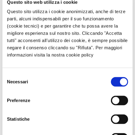
Questo sito web utilizza i cookie
Gli
interventi ammessi
per avere accesso al
Conto Termico 3.0 sono:
Questo sito utilizza i cookie anonimizzati, anche di terze
parti, alcuni indispensabili per il suo funzionamento
isolamento termico delle superfici,
(cookie tecnici) e per garantire che tu possa avere la
sostituzione degli infissi, installazione di
migliore esperienza sul nostro sito. Cliccando "Accetta
sistemi di schermatura, filtrazione o
tutti" acconsenti all'utilizzo dei cookie, è sempre possibile
ombreggiamento solare;
negare il consenso cliccando su "Rifiuta". Per maggiori
sostituzione dei sistemi di illuminazione
informazioni visita la nostra cookie policy
con nuovi sistemi ad alta efficienza, sia per
interni che per esterni;
Selezione
installazione di pompe di calore o impianti
Necessari
del
di cogenerazione alimentati da fonti
consenso
rinnovabili;
Preferenze
installazione di tecnologie di
building
automation
degli impianti termici ed
elettrici;
Statistiche
installazione di infrastrutture per la ricarica
privata di veicoli elettrici, se unito alla