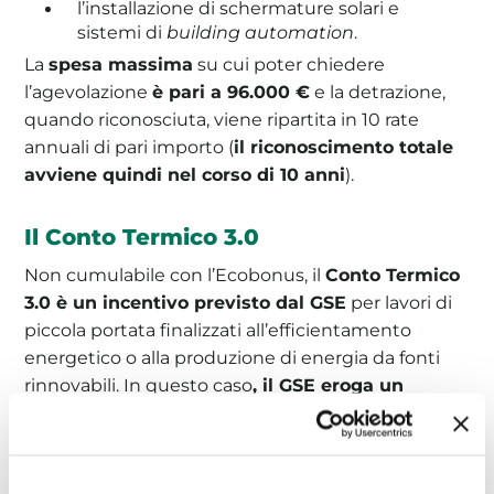
l’installazione di schermature solari e
sistemi di
building automation
.
La
spesa massima
su cui poter chiedere
l’agevolazione
è pari a 96.000 €
e la detrazione,
quando riconosciuta, viene ripartita in 10 rate
annuali di pari importo (
il riconoscimento totale
avviene quindi nel corso di 10 anni
).
Il Conto Termico 3.0
Non cumulabile con l’Ecobonus, il
Conto Termico
3.0 è un incentivo previsto dal GSE
per lavori di
piccola portata finalizzati all’efficientamento
energetico o alla produzione di energia da fonti
rinnovabili. In questo caso
, il GSE eroga un
contributo diretto al beneficiario
(tramite
bonifico), arrivando
fino al 65%
del limite massimo
di spesa previsto.