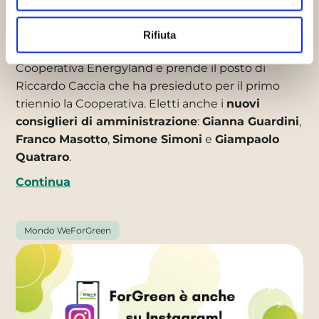
realizzazione dell'impianto come ingegnere a
capo della rete d'impresa Energy&Life. Per tre anni
Rifiuta
è stato consigliere d'amministrazione della
Cooperativa Energyland e prende il posto di
Riccardo Caccia che ha presieduto per il primo
triennio la Cooperativa. Eletti anche i
nuovi
consiglieri di amministrazione
:
Gianna Guardini
,
Franco Masotto
,
Simone Simoni
e
Giampaolo
Quatraro
.
Continua
Mondo WeForGreen