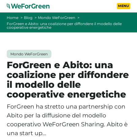
Vai al contenuto principa
Toggle
Home
Blog
Mondo WeForGreen
ForGreen e Abito: una coalizione per diffondere il modello delle
cooperative energetiche
CHI SIAMO
TARIFFE
Mondo WeForGreen
ForGreen e Abito: una
FOTOVOLTAICO A DISTANZA
coalizione per diffondere
il modello delle
FAQ
cooperative energetiche
BLOG
ForGreen ha stretto una partnership con
CONTATTI
Abito per la diffusione del modello
cooperativo WeForGreen Sharing. Abito è
una start up…
PASSA A WEFORGREEN