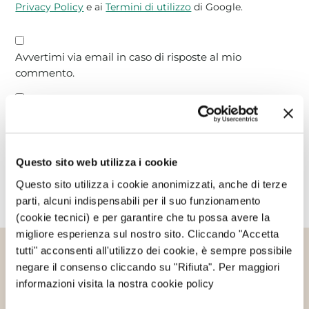
Privacy Policy
e ai
Termini di utilizzo
di Google.
Avvertimi via email in caso di risposte al mio
commento.
Avvertimi via email alla pubblicazione di un nuovo
articolo.
Questo sito web utilizza i cookie
Questo sito utilizza i cookie anonimizzati, anche di terze
parti, alcuni indispensabili per il suo funzionamento
(cookie tecnici) e per garantire che tu possa avere la
migliore esperienza sul nostro sito. Cliccando "Accetta
tutti" acconsenti all'utilizzo dei cookie, è sempre possibile
Altri articoli che potrebbero
negare il consenso cliccando su "Rifiuta". Per maggiori
informazioni visita la nostra cookie policy
interessarti