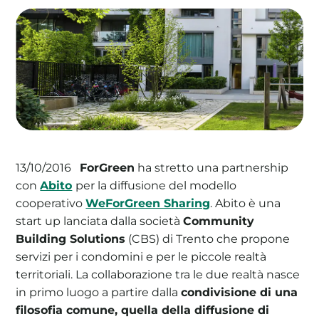
La tua cooperativa energetica sostenibile
Area Soci
|
Aderisci a WeForGreen
ForGreen
ha stretto una partnership
13/10/2016
con
Abito
per la diffusione del modello
cooperativo
WeForGreen Sharing
. Abito è una
start up lanciata dalla società
Community
Building Solutions
(CBS) di Trento che propone
servizi per i condomini e per le piccole realtà
territoriali. La collaborazione tra le due realtà nasce
in primo luogo a partire dalla
condivisione di una
filosofia comune, quella della diffusione di