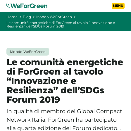
Vai al contenuto principa
Toggle
Home
Blog
Mondo WeForGreen
Le comunità energetiche di ForGreen al tavolo “Innovazione e
Resilienza” dell’SDGs Forum 2019
CHI SIAMO
TARIFFE
Mondo WeForGreen
Le comunità energetiche
FOTOVOLTAICO A DISTANZA
di ForGreen al tavolo
“Innovazione e
FAQ
Resilienza” dell’SDGs
BLOG
Forum 2019
CONTATTI
In qualità di membro del Global Compact
Network Italia, ForGreen ha partecipato
PASSA A WEFORGREEN
alla quarta edizione del Forum dedicato…