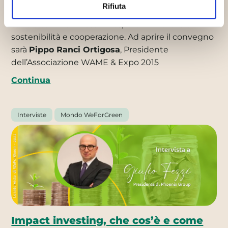
Rifiuta
Italia. Ospiti di questo importante appuntamento
sono alcuni tra i massimi esperti in materia di
sostenibilità e cooperazione. Ad aprire il convegno
sarà
Pippo Ranci Ortigosa
, Presidente
dell’Associazione WAME & Expo 2015
Continua
Interviste
Mondo WeForGreen
Impact investing, che cos’è e come