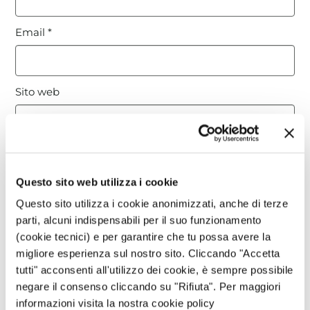
Email
*
Sito web
Questo sito è protetto da reCAPTCHA, ed è soggetto alla
Privacy Policy
e ai
Termini di utilizzo
di Google.
Questo sito web utilizza i cookie
Questo sito utilizza i cookie anonimizzati, anche di terze
Avvertimi via email in caso di risposte al mio
parti, alcuni indispensabili per il suo funzionamento
commento.
(cookie tecnici) e per garantire che tu possa avere la
migliore esperienza sul nostro sito. Cliccando "Accetta
tutti" acconsenti all'utilizzo dei cookie, è sempre possibile
Avvertimi via email alla pubblicazione di un nuovo
negare il consenso cliccando su "Rifiuta". Per maggiori
articolo.
informazioni visita la nostra cookie policy