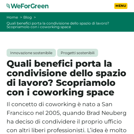
Vai al contenuto principa
Toggle
Home
Blog
Quali benefici porta la condivisione dello spazio di lavoro?
Scopriamolo con i coworking space
CHI SIAMO
TARIFFE
Innovazione sostenibile
Progetti sostenibili
Quali benefici porta la
FOTOVOLTAICO A DISTANZA
condivisione dello spazio
di lavoro? Scopriamolo
FAQ
con i coworking space
BLOG
Il concetto di coworking è nato a San
CONTATTI
Francisco nel 2005, quando Brad Neuberg
ha deciso di condividere il proprio ufficio
con altri liberi professionisti. L’idea è molto
PASSA A WEFORGREEN