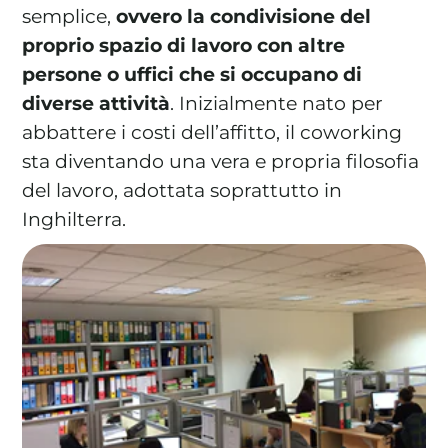
semplice,
ovvero la condivisione del
proprio spazio di lavoro con altre
persone o uffici che si occupano di
diverse attività
. Inizialmente nato per
La tua cooperativa energetica sostenibile
abbattere i costi dell’affitto, il coworking
Area Soci
|
Aderisci a WeForGreen
sta diventando una vera e propria filosofia
del lavoro, adottata soprattutto in
Inghilterra.