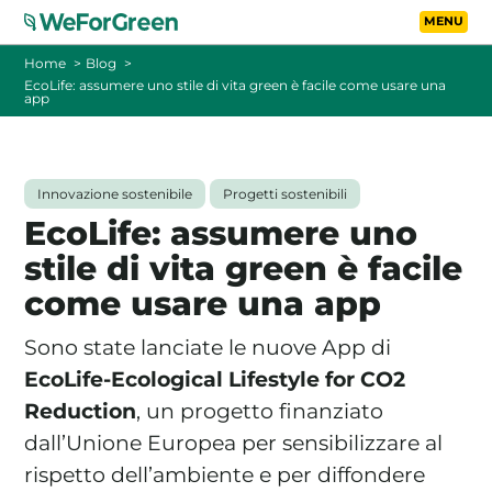
Vai al contenuto principa
Toggle
Home
Blog
EcoLife: assumere uno stile di vita green è facile come usare una
app
CHI SIAMO
TARIFFE
Innovazione sostenibile
Progetti sostenibili
EcoLife: assumere uno
FOTOVOLTAICO A DISTANZA
stile di vita green è facile
come usare una app
FAQ
Sono state lanciate le nuove App di
BLOG
EcoLife-Ecological Lifestyle for CO2
Reduction
, un progetto finanziato
CONTATTI
dall’Unione Europea per sensibilizzare al
rispetto dell’ambiente e per diffondere
PASSA A WEFORGREEN