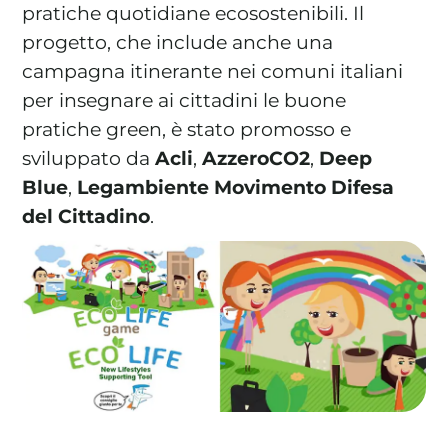
pratiche quotidiane ecosostenibili. Il
progetto, che include anche una
campagna itinerante nei comuni italiani
per insegnare ai cittadini le buone
La tua cooperativa energetica sostenibile
pratiche green, è stato promosso e
Area Soci
|
Aderisci a WeForGreen
sviluppato da
Acli
,
AzzeroCO2
,
Deep
Blue
,
Legambiente Movimento Difesa
del Cittadino
.