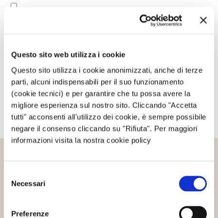
Avvertimi via email in caso di risposte al mio
commento.
Questo sito web utilizza i cookie
Avvertimi via email alla pubblicazione di un nuovo
articolo.
Questo sito utilizza i cookie anonimizzati, anche di terze
parti, alcuni indispensabili per il suo funzionamento
(cookie tecnici) e per garantire che tu possa avere la
migliore esperienza sul nostro sito. Cliccando "Accetta
tutti" acconsenti all'utilizzo dei cookie, è sempre possibile
negare il consenso cliccando su "Rifiuta". Per maggiori
informazioni visita la nostra cookie policy
Altri articoli che potrebbero
Selezione
interessarti
Necessari
del
consenso
Preferenze