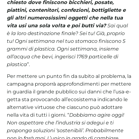
chiesto dove finiscono bicchieri, posate,
piattini, contenitori, confezioni, bottigliette e
gli altri numerosissimi oggetti che nella tua
vita usi una sola volta e poi butti via?
Sai qual
è la loro destinazione finale? Sei tu! Già, proprio
tu! Ogni settimana nel tuo stomaco finiscono 5
grammi di plastica. Ogni settimana, insieme
all’acqua che bevi, ingerisci 1769 particelle di
plastica
”.
Per mettere un punto fin da subito al problema, la
campagna proporrà approfondimenti per mettere
in guardia il grande pubblico sui danni che l’usa-e-
getta sta provocando all’ecosistema indicando le
alternative virtuose che ciascuno può adottare
nella vita di tutti i giorni. “
Dobbiamo agire oggi!
Non aspettare che l’industria si adegui e ti
proponga soluzioni ‘sostenibili’. Probabilmente
non lo farà mai. L’unico in grado di cambiare