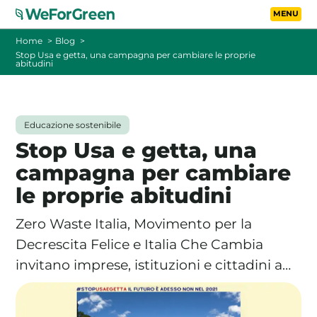
Vai al contenuto principa
Toggle
Home
Blog
Stop Usa e getta, una campagna per cambiare le proprie
abitudini
CHI SIAMO
TARIFFE
Educazione sostenibile
Stop Usa e getta, una
FOTOVOLTAICO A DISTANZA
campagna per cambiare
le proprie abitudini
FAQ
Zero Waste Italia, Movimento per la
BLOG
Decrescita Felice e Italia Che Cambia
invitano imprese, istituzioni e cittadini a…
CONTATTI
PASSA A WEFORGREEN