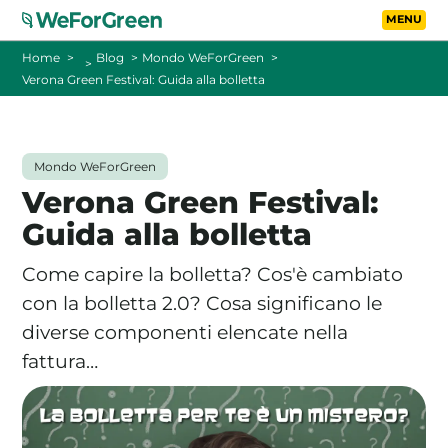
Vai al contenuto principa
Toggle
Home
Blog
Mondo WeForGreen
Verona Green Festival: Guida alla bolletta
CHI SIAMO
TARIFFE
Mondo WeForGreen
Verona Green Festival:
FOTOVOLTAICO A DISTANZA
Guida alla bolletta
FAQ
Come capire la bolletta? Cos'è cambiato
con la bolletta 2.0? Cosa significano le
BLOG
diverse componenti elencate nella
fattura…
CONTATTI
PASSA A WEFORGREEN