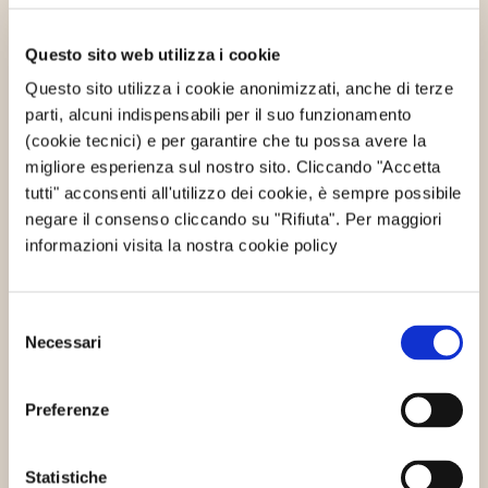
Questo sito web utilizza i cookie
Questo sito utilizza i cookie anonimizzati, anche di terze
parti, alcuni indispensabili per il suo funzionamento
(cookie tecnici) e per garantire che tu possa avere la
migliore esperienza sul nostro sito. Cliccando "Accetta
#EnergySharing #Spritz, un aperitivo
tutti" acconsenti all'utilizzo dei cookie, è sempre possibile
per conoscere le cooperative
negare il consenso cliccando su "Rifiuta". Per maggiori
WeForGreen
informazioni visita la nostra cookie policy
18/06/2015
Martedì 23 giugno alle 18.30
WeForGreen e ForGreen organizzano un aperitivo
Selezione
estivo per far conoscere i nuovi progetti…
Necessari
del
Continua
consenso
Preferenze
Mondo WeForGreen
Statistiche