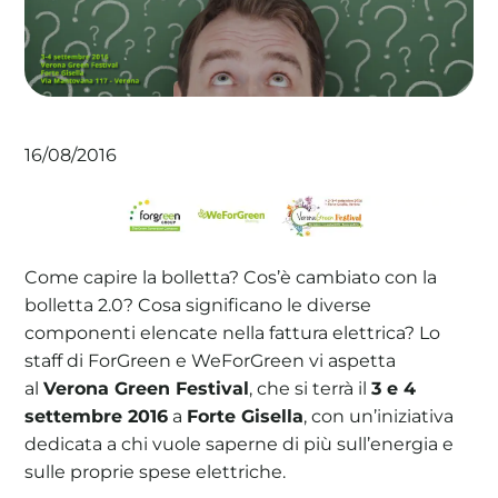
La tua cooperativa energetica sostenibile
16/08/2016
Area Soci
|
Aderisci a WeForGreen
Come capire la bolletta? Cos’è cambiato con la
bolletta 2.0? Cosa significano le diverse
componenti elencate nella fattura elettrica? Lo
staff di ForGreen e WeForGreen vi aspetta
al
Verona Green Festival
, che si terrà il
3 e 4
settembre 2016
a
Forte Gisella
, con un’iniziativa
dedicata a chi vuole saperne di più sull’energia e
sulle proprie spese elettriche.