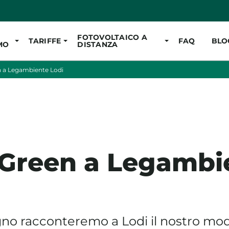
Vai al contenuto pr
FOTOVOLTAICO A
TARIFFE
FAQ
BLO
MO
DISTANZA
 a Legambiente Lodi
Green a Legambi
gno racconteremo a Lodi il nostro mod