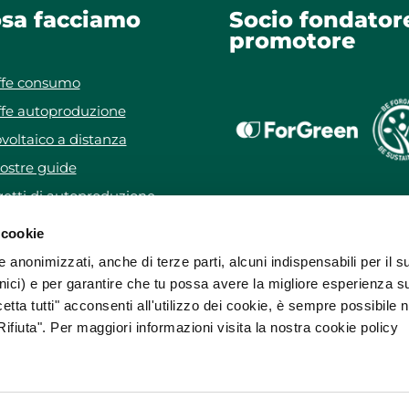
sa facciamo
Socio fondator
promotore
ffe consumo
ffe autoproduzione
voltaico a distanza
ostre guide
etti di autoproduzione
getto WeForYou
 cookie
e anonimizzati, anche di terze parti, alcuni indispensabili per il s
ici) e per garantire che tu possa avere la migliore esperienza s
etta tutti" acconsenti all'utilizzo dei cookie, è sempre possibile 
ifiuta". Per maggiori informazioni visita la nostra cookie policy
sa da
ForGreen Spa Società Benefit
.
rricelli, 37 37136 Verona (VR) • E:
info@forgreen.it
• PEC:
forgreenspa@
30 • R.E.A. 372969 • Capitale Sociale € 1.560.000,00 i.v.
ietà di ForGreen Spa Società Benefit che ne cura la gestione tecnica, 