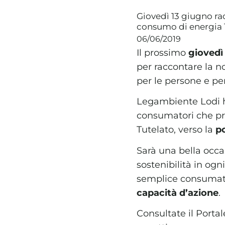
Giovedì 13 giugno ra
consumo di energia
06/06/2019
Il prossimo
giovedì
per raccontare la n
per le persone e per 
Legambiente Lodi ha
consumatori che pre
Tutelato, verso la
po
Sarà una bella occa
sostenibilità in og
semplice consuma
capacità d’azione
.
Consultate il Port