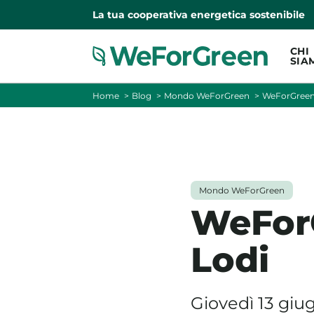
La tua cooperativa energetica sostenibile
CHI
SIA
Home
Blog
Mondo WeForGreen
WeForGreen
Mondo WeForGreen
WeFor
Lodi
Giovedì 13 giu