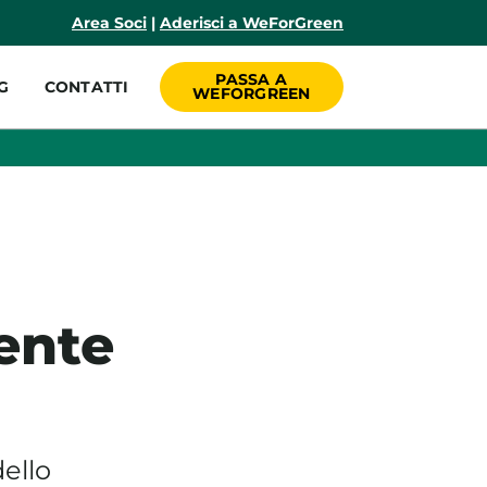
incipale
Area Soci
|
Aderisci a WeForGreen
PASSA A
G
CONTATTI
WEFORGREEN
ente
ello