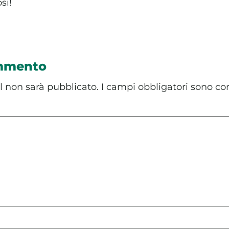
si!
ommento
il non sarà pubblicato.
I campi obbligatori sono co