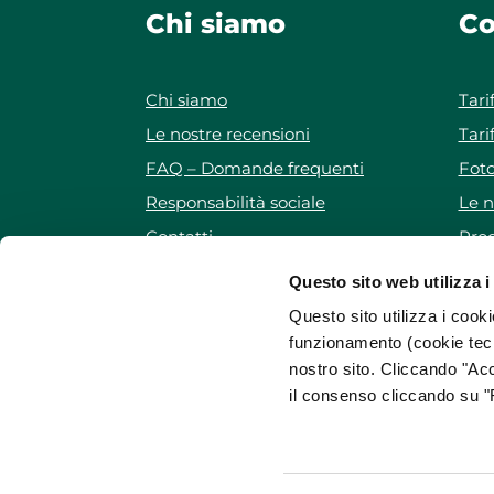
Chi siamo
Co
Chi siamo
Tari
Le nostre recensioni
Tari
FAQ – Domande frequenti
Foto
Responsabilità sociale
Le n
Contatti
Prog
Iscriviti alla newsletter
Pro
Questo sito web utilizza i
Mappa del sito
Questo sito utilizza i cooki
funzionamento (cookie tecn
nostro sito. Cliccando "Acc
il consenso cliccando su "R
WeForGreen Sharing
è una cooperativa promos
ForGreen Spa Società Benefit
Via Evangelista To
Registro imprese di Verona • C.F. e P.I. 038790402
Questo sito internet www.weforgreen.it è di propr