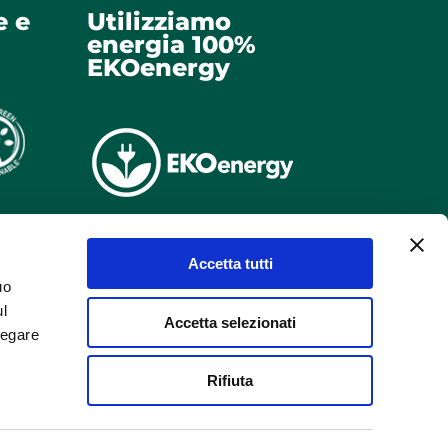
e e
Utilizziamo
energia 100%
EKOenergy
Accetta tutti
uo
ul
Accetta selezionati
negare
Rifiuta
pec.it
dei contenuti e dei dati in esso pubblicati e