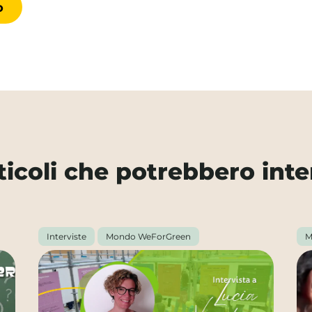
rticoli che potrebbero inte
Interviste
Mondo WeForGreen
M