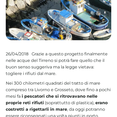
La tua cooperativa energetica sostenibile
Area Soci
|
Aderisci a WeForGreen
Grazie a questo progetto finalmente
26/04/2018
nelle acque del Tirreno si potrà fare quello che il
buon senso suggeriva ma la legge vietava:
togliere i rifiuti dal mare.
Nei 300 chilometri quadrati del tratto di mare
compreso tra Livorno e Grosseto, dove fino a pochi
mesi fa
i pescatori che si ritrovavano nelle
proprie reti rifiuti
(soprattutto di plastica),
erano
costretti a rigettarli in mare
, da oggi potranno
essere riconsegnati una volta giunti in porto.