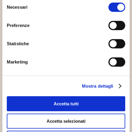
Selezione
Necessari
del
Innovazione sostenibile
Mobilità sostenibile
consenso
Preferenze
Statistiche
Marketing
Mobilità sostenibile, seconda
puntata: il gruppo di acquisto per
Mostra dettagli
bici elettriche
23/06/2016
Facendo seguito alla news della
Accetta tutti
settimana scorsa dove informavamo della
possibilità di partecipare ad un gruppo di
Accetta selezionati
acquisto…