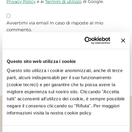
Privacy Policy
e ai
Termini di utilizzo
di Google.
Avvertimi via email in caso di risposte al mio
commento.
Avvertimi via email alla pubblicazione di un nuovo
articolo.
Questo sito web utilizza i cookie
Questo sito utilizza i cookie anonimizzati, anche di terze
parti, alcuni indispensabili per il suo funzionamento
(cookie tecnici) e per garantire che tu possa avere la
migliore esperienza sul nostro sito. Cliccando "Accetta
tutti" acconsenti all'utilizzo dei cookie, è sempre possibile
negare il consenso cliccando su "Rifiuta". Per maggiori
Altri articoli che potrebbero
informazioni visita la nostra cookie policy
interessarti