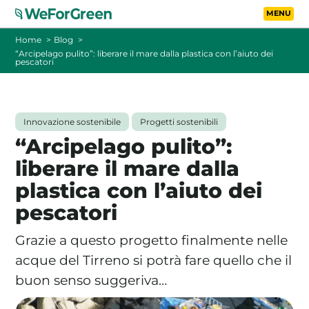
Vai al contenuto principa
Toggle
Home
Blog
“Arcipelago pulito”: liberare il mare dalla plastica con l’aiuto dei
pescatori
CHI SIAMO
TARIFFE
Innovazione sostenibile
Progetti sostenibili
“Arcipelago pulito”:
FOTOVOLTAICO A DISTANZA
liberare il mare dalla
plastica con l’aiuto dei
FAQ
pescatori
BLOG
Grazie a questo progetto finalmente nelle
CONTATTI
acque del Tirreno si potrà fare quello che il
buon senso suggeriva…
PASSA A WEFORGREEN