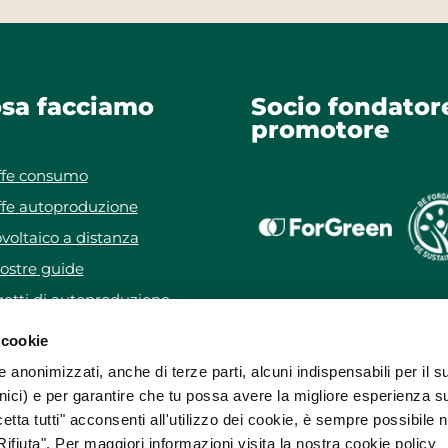
sa facciamo
Socio fondator
promotore
ffe consumo
ffe autoproduzione
voltaico a distanza
ostre guide
etti di autoproduzione
getto WeForYou
 cookie
e anonimizzati, anche di terze parti, alcuni indispensabili per il s
ici) e per garantire che tu possa avere la migliore esperienza s
etta tutti" acconsenti all'utilizzo dei cookie, è sempre possibile 
ifiuta". Per maggiori informazioni visita la nostra cookie policy