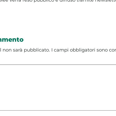
ommento
il non sarà pubblicato.
I campi obbligatori sono co