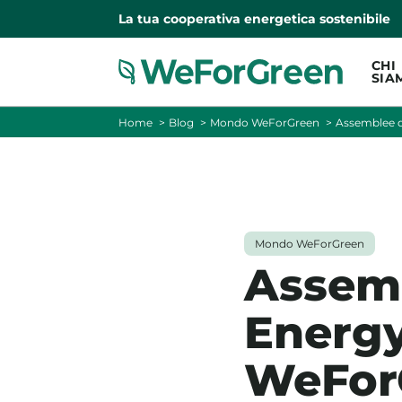
La tua cooperativa energetica sostenibile
CHI
SIA
Home
Blog
Mondo WeForGreen
Assemblee d
Mondo WeForGreen
Assemb
Energy
WeFor