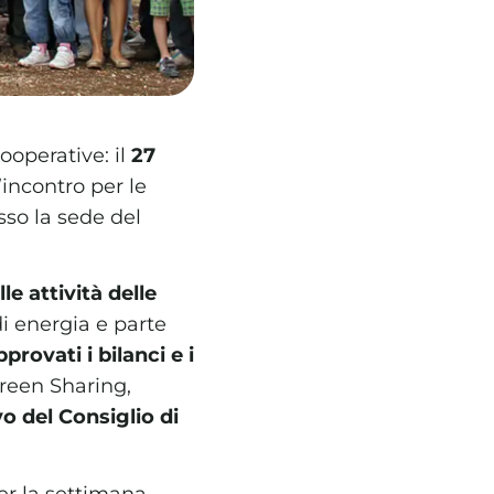
ooperative: il
27
’incontro per le
esso la sede del
le attività delle
di energia e parte
pprovati i bilanci e i
reen Sharing,
o del Consiglio di
er la settimana