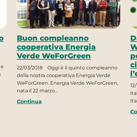
o
Buon compleanno
D
cooperativa Energia
W
Verde WeForGreen
p
c
 e
22/03/2018
Oggi è il quinto compleanno
l
a
della nostra cooperativa Energia Verde
WeForGreen. Energia Verde WeForGreen,
12/
nata il 22 marzo…
it
Ita
Continua
Co