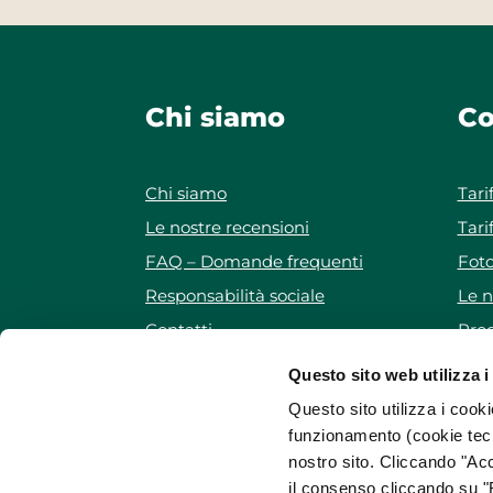
Chi siamo
Co
Chi siamo
Tari
Le nostre recensioni
Tari
FAQ – Domande frequenti
Foto
Responsabilità sociale
Le n
Contatti
Prog
Iscriviti alla newsletter
Pro
Questo sito web utilizza i
Mappa del sito
Questo sito utilizza i cooki
funzionamento (cookie tecn
nostro sito. Cliccando "Acc
il consenso cliccando su "R