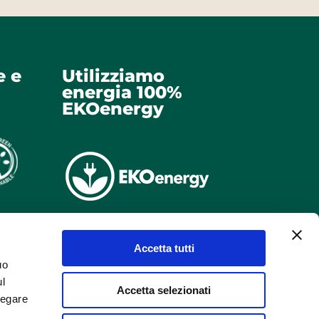
e e
Utilizziamo
energia 100%
EKOenergy
Accetta tutti
uo
ul
Accetta selezionati
negare