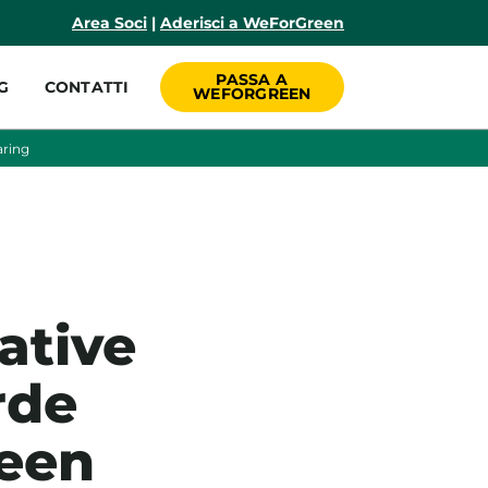
incipale
Area Soci
|
Aderisci a WeForGreen
PASSA A
G
CONTATTI
WEFORGREEN
aring
ative
rde
een