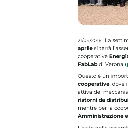
La setti
21/04/2016
aprile
si terrà l’as
cooperative
Energi
FabLab
di Verona (
Questo è un import
cooperative
, dove 
attiva del meccani
ristorni da distribu
mentre per la coop
Amministrazione e 
L’esito delle assem