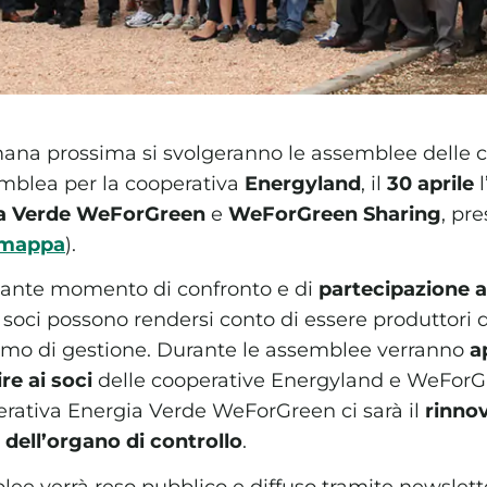
mana prossima si svolgeranno le assemblee delle c
semblea per la cooperativa
Energyland
, il
30 aprile
l
a Verde WeForGreen
e
WeForGreen Sharing
, pr
mappa
).
ante momento di confronto e di
partecipazione al
i soci possono rendersi conto di essere produttori 
smo di gestione. Durante le assemblee verranno
a
ire ai soci
delle cooperative Energyland e WeForG
erativa Energia Verde WeForGreen ci sarà il
rinnov
dell’organo di controllo
.
blee verrà reso pubblico e diffuso tramite newslett