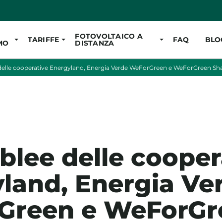
Vai al contenuto pr
FOTOVOLTAICO A
TARIFFE
FAQ
BLO
MO
DISTANZA
elle cooperative Energyland, Energia Verde WeForGreen e WeForGreen Sh
lee delle cooper
land, Energia Ve
Green e WeForGr