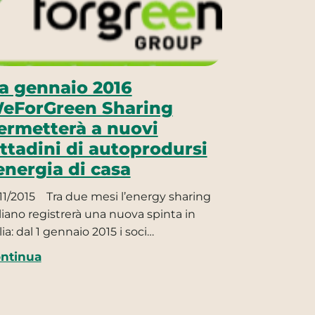
a gennaio 2016
eForGreen Sharing
ermetterà a nuovi
ittadini di autoprodursi
’energia di casa
11/2015
Tra due mesi l’energy sharing
aliano registrerà una nuova spinta in
lia: dal 1 gennaio 2015 i soci…
ntinua