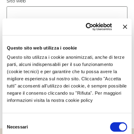
Sito web
Questo sito è protetto da reCAPTCHA, ed è soggetto alla
Privacy Policy
e ai
Termini di utilizzo
di Google.
Questo sito web utilizza i cookie
Avvertimi via email in caso di risposte al mio
Questo sito utilizza i cookie anonimizzati, anche di terze
commento.
parti, alcuni indispensabili per il suo funzionamento
(cookie tecnici) e per garantire che tu possa avere la
migliore esperienza sul nostro sito. Cliccando "Accetta
Avvertimi via email alla pubblicazione di un nuovo
tutti" acconsenti all'utilizzo dei cookie, è sempre possibile
articolo.
negare il consenso cliccando su "Rifiuta". Per maggiori
informazioni visita la nostra cookie policy
Selezione
Necessari
del