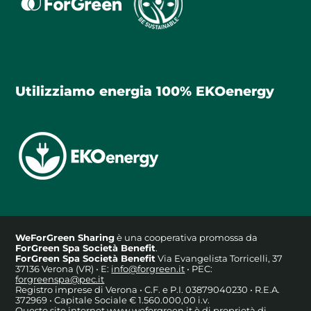
Utilizziamo energia 100% EKOenergy
WeForGreen Sharing
è una cooperativa promossa da
ForGreen Spa Società Benefit
.
ForGreen Spa Società Benefit
Via Evangelista Torricelli, 37
37136 Verona (VR) • E:
info@forgreen.it
• PEC:
forgreenspa@pec.it
Registro imprese di Verona • C.F. e P.I. 03879040230 • R.E.A.
372969 • Capitale Sociale € 1.560.000,00 i.v.
Questo sito internet www.weforgreen.it è di proprietà di