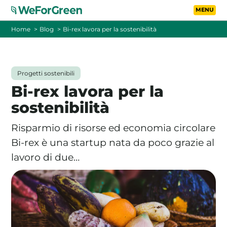
Vai al contenuto principa
Toggle
Home
Blog
Bi-rex lavora per la sostenibilità
CHI SIAMO
Progetti sostenibili
TARIFFE
Bi-rex lavora per la
sostenibilità
FOTOVOLTAICO A DISTANZA
Risparmio di risorse ed economia circolare
FAQ
Bi-rex è una startup nata da poco grazie al
lavoro di due…
BLOG
CONTATTI
PASSA A WEFORGREEN