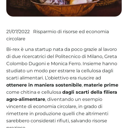
Risparmio di risorse ed economia
La tua cooperativa energetica sostenibile
21/07/2022
circolare
Area Soci
|
Aderisci a WeForGreen
Bi-rex è una startup nata da poco grazie al lavoro
di due ricercatrici del Politecnico di Milano, Greta
Colombo Dugoni e Monica Ferro. Insieme hanno
studiato un modo per estrarre la cellulosa dagli
scarti alimentari. L’obiettivo era riuscire ad
ottenere in maniera sostenibile
,
materie prime
come chitina e cellulosa
dagli scarti della filiera
agro-alimentare
, diventando un esempio
vincente di economia circolare, in grado di
rimettere in produzione quelli che altrimenti
sarebbero considerati rifiuti, salvando risorse
preziose.