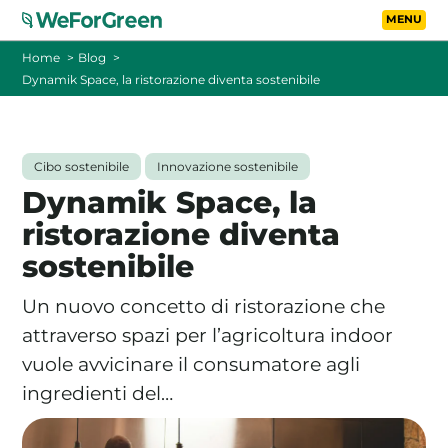
Vai al contenuto principa
Toggle
Home
Blog
Dynamik Space, la ristorazione diventa sostenibile
CHI SIAMO
TARIFFE
Cibo sostenibile
Innovazione sostenibile
Dynamik Space, la
FOTOVOLTAICO A DISTANZA
ristorazione diventa
sostenibile
FAQ
Un nuovo concetto di ristorazione che
BLOG
attraverso spazi per l’agricoltura indoor
vuole avvicinare il consumatore agli
CONTATTI
ingredienti del…
PASSA A WEFORGREEN