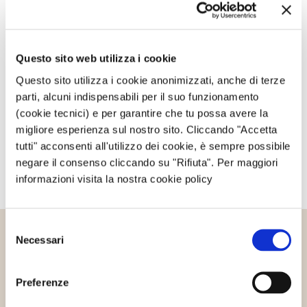
Avvertimi via email in caso di risposte al mio
commento.
Questo sito web utilizza i cookie
Questo sito utilizza i cookie anonimizzati, anche di terze
parti, alcuni indispensabili per il suo funzionamento
Avvertimi via email alla pubblicazione di un nuovo
articolo.
(cookie tecnici) e per garantire che tu possa avere la
migliore esperienza sul nostro sito. Cliccando "Accetta
tutti" acconsenti all'utilizzo dei cookie, è sempre possibile
negare il consenso cliccando su "Rifiuta". Per maggiori
informazioni visita la nostra cookie policy
Selezione
Necessari
del
Altri articoli che potrebbero
consenso
interessarti
Preferenze