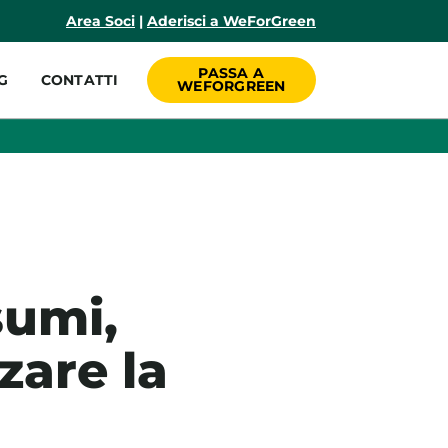
incipale
Area Soci
|
Aderisci a WeForGreen
PASSA A
G
CONTATTI
WEFORGREEN
sumi,
zare la