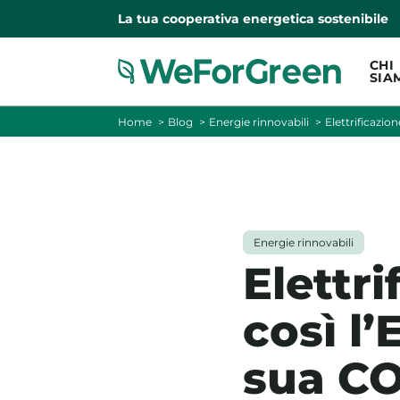
La tua cooperativa energetica sostenibile
CHI
SIA
Home
Blog
Energie rinnovabili
Elettrificazio
Energie rinnovabili
Elettr
così l
sua C