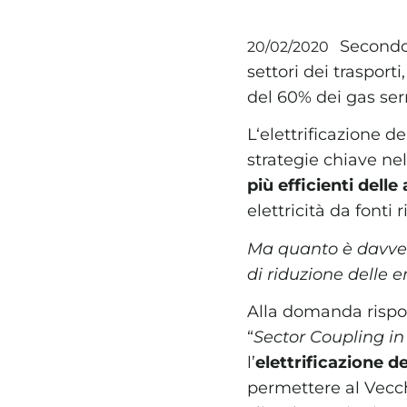
Secondo 
20/02/2020
settori dei trasport
del 60% dei gas ser
L‘elettrificazione 
strategie chiave ne
più efficienti delle
elettricità da font
Ma quanto è davvero
di riduzione delle 
Alla domanda rispo
“
Sector Coupling i
l’
elettrificazione d
permettere al Vecch