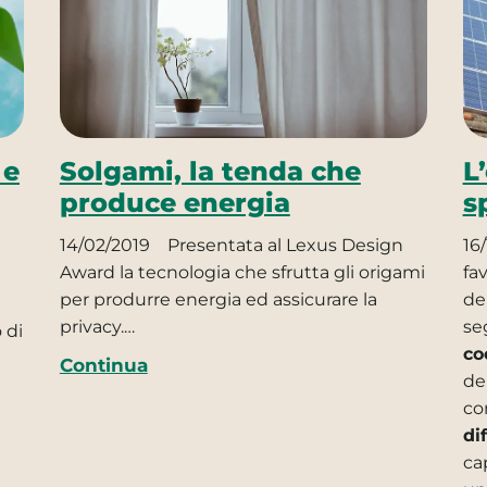
 e
Solgami, la tenda che
L
produce energia
s
14/02/2019
Presentata al Lexus Design
16
Award la tecnologia che sfrutta gli origami
fa
per produrre energia ed assicurare la
de
privacy.…
se
 di
co
Continua
del
co
di
ca