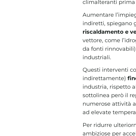
climalteranti prima
Aumentare l’impiego 
indiretti, spiegano g
riscaldamento e vei
vettore, come l’idr
da fonti rinnovabili)
industriali.
Questi interventi co
indirettamente)
fin
industria, rispetto 
sottolinea però il 
numerose attività ad
ad elevate temperat
Per ridurre ulterior
ambiziose per accele