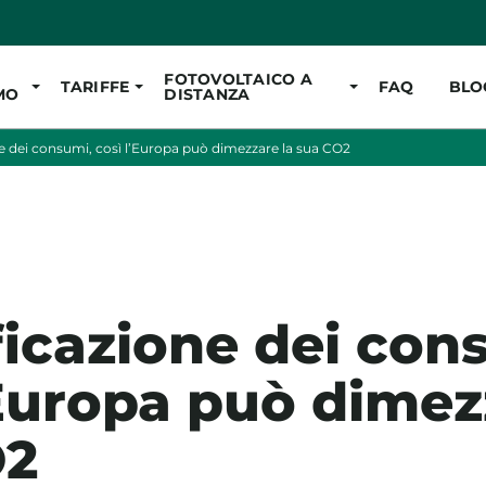
Vai al contenuto pr
FOTOVOLTAICO A
TARIFFE
FAQ
BLO
MO
DISTANZA
ne dei consumi, così l’Europa può dimezzare la sua CO2
ificazione dei con
’Europa può dimez
O2