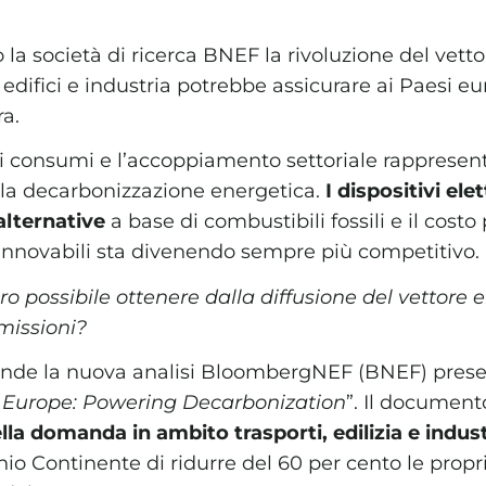
la società di ricerca BNEF la rivoluzione del vettor
i, edifici e industria potrebbe assicurare ai Paesi 
ra.
dei consumi e l’accoppiamento settoriale rappresen
lla decarbonizzazione energetica.
I dispositivi ele
 alternative
a base di combustibili fossili e il costo
i rinnovabili sta divenendo sempre più competitivo.
 possibile ottenere dalla diffusione del vettore e
emissioni?
nde la nuova analisi BloombergNEF (BNEF) presen
n Europe: Powering Decarbonization
”. Il documen
ella domanda in ambito trasporti, edilizia e indus
io Continente di ridurre del 60 per cento le propr