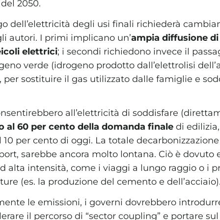
 del 2050.
dell’elettricità degli usi finali richiederà cambia
li autori. I primi implicano un’
ampia diffusione di
coli elettrici
; i secondi richiedono invece il pas
ogeno verde (idrogeno prodotto dall’elettrolisi del
, per sostituire il gas utilizzato dalle famiglie e sod
nsentirebbero all’elettricità di soddisfare (dirett
o al 60 per cento della domanda finale
di edilizia,
al 10 per cento di oggi. La totale decarbonizzazione
report, sarebbe ancora molto lontana. Ciò è dovuto
 alta intensità, come i viaggi a lungo raggio o i pr
ure (es. la produzione del cemento e dell’acciaio)
mente le emissioni, i governi dovrebbero introdurr
rare il percorso di “sector coupling” e portare su