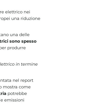
e elettrico nei
europei una riduzione
tano una delle
ttrici sono spesso
 per produrre
lettrico in termine
tata nel report
to mostra come
tria
potrebbe
ie emissioni