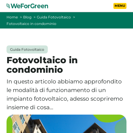
Vai al contenuto principa
Toggle
Home
Blog
Guida Fotovoltaico
Fotovoltaico in condominio
CHI SIAMO
TARIFFE
Guida Fotovoltaico
Fotovoltaico in
FOTOVOLTAICO A DISTANZA
condominio
FAQ
In questo articolo abbiamo approfondito
le modalità di funzionamento di un
BLOG
impianto fotovoltaico, adesso scopriremo
insieme di cosa…
CONTATTI
PASSA A WEFORGREEN