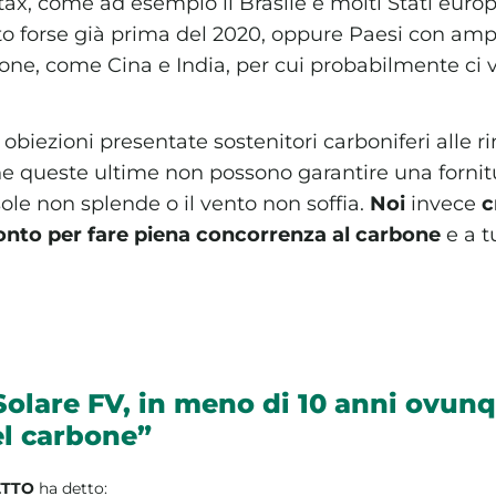
ax, come ad esempio il Brasile e molti Stati europ
to forse già prima del 2020, oppure Paesi con amp
one, come Cina e India, per cui probabilmente ci 
 obiezioni presentate sostenitori carboniferi alle r
e queste ultime non possono garantire una fornitu
ole non splende o il vento non soffia.
Noi
invece
c
onto per fare piena concorrenza al carbone
e a tu
“Solare FV, in meno di 10 anni ovun
l carbone”
ETTO
ha detto: