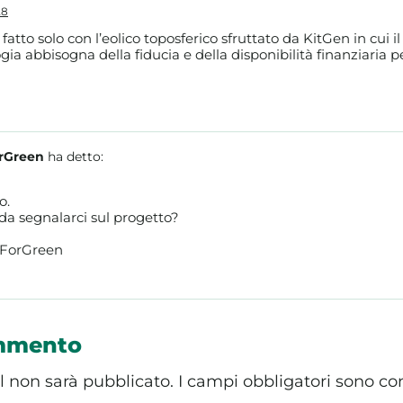
28
fatto solo con l’eolico toposferico sfruttato da KitGen in cui i
a abbisogna della fiducia e della disponibilità finanziaria pe
rGreen
ha detto:
o.
da segnalarci sul progetto?
eForGreen
ommento
il non sarà pubblicato.
I campi obbligatori sono co