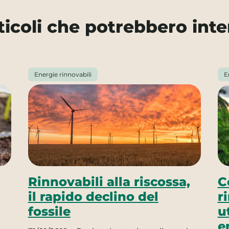
rticoli che potrebbero inte
Energie rinnovabili
E
Rinnovabili alla riscossa,
C
il rapido declino del
r
fossile
u
e