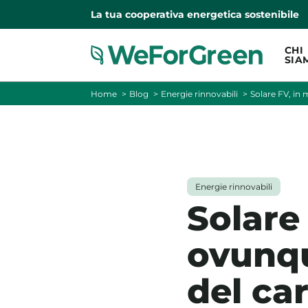
La tua cooperativa energetica sostenibile
CHI
SIA
Home
Blog
Energie rinnovabili
Solare FV, in
Energie rinnovabili
Solare
ovunqu
del ca