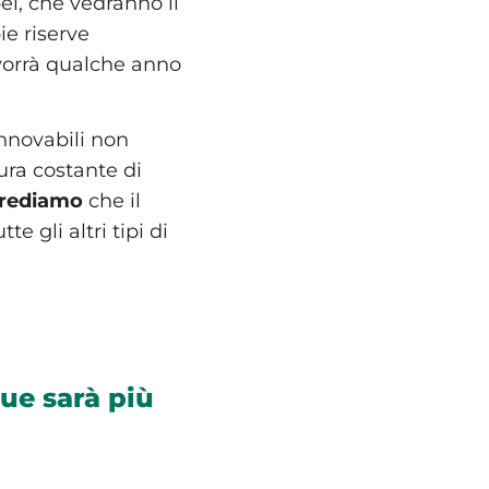
ei, che vedranno il
ie riserve
vorrà qualche anno
innovabili non
ra costante di
rediamo
che il
tte gli altri tipi di
que sarà più