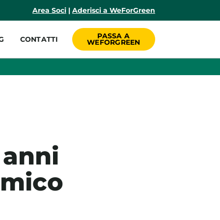
incipale
Area Soci
|
Aderisci a WeForGreen
PASSA A
G
CONTATTI
WEFORGREEN
 anni
omico