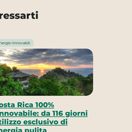
ressarti
nergie rinnovabili
osta Rica 100%
innovabile: da 116 giorni
tilizzo esclusivo di
nergia pulita