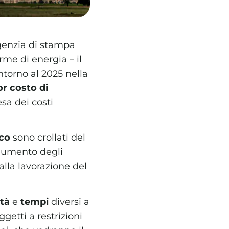
genzia di stampa
me di energia – il
ntorno al 2025 nella
r costo di
sa dei costi
ico
sono crollati del
 aumento degli
 dalla lavorazione del
ità
e
tempi
diversi a
getti a restrizioni