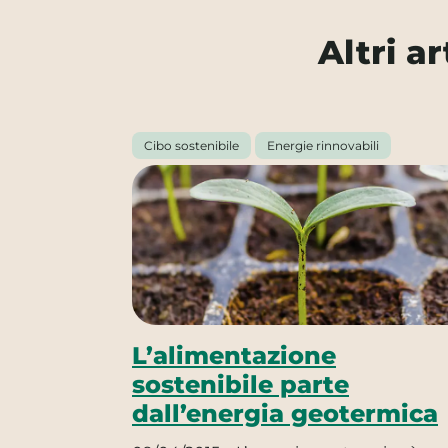
Altri a
Cibo sostenibile
Energie rinnovabili
L’alimentazione
sostenibile parte
dall’energia geotermica