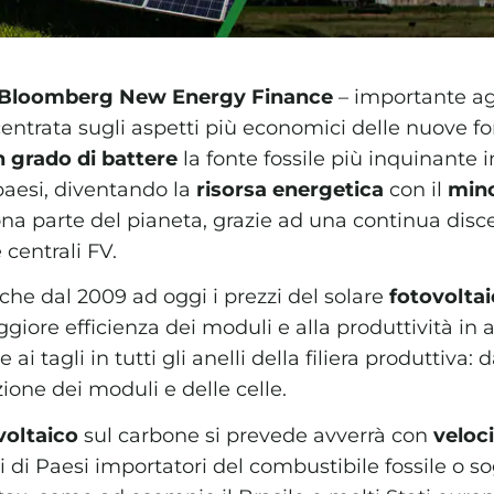
Bloomberg New Energy Finance
– importante a
entrata sugli aspetti più economici delle nuove for
n grado di battere
la fonte fossile più inquinante i
paesi, diventando la
risorsa energetica
con il
mino
na parte del pianeta, grazie ad una continua disce
 centrali FV.
he dal 2009 ad oggi i prezzi del solare
fotovolta
ggiore efficienza dei moduli e alla produttività in
e ai tagli in tutti gli anelli della filiera produttiva:
azione dei moduli e delle celle.
voltaico
sul carbone si prevede avverrà con
veloc
i di Paesi importatori del combustibile fossile o sog