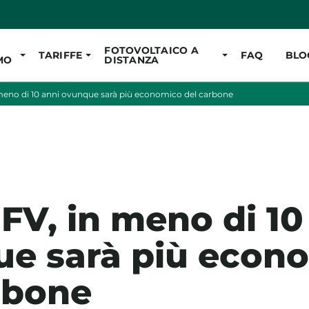
Vai al contenuto pr
FOTOVOLTAICO A
TARIFFE
FAQ
BLO
MO
DISTANZA
 meno di 10 anni ovunque sarà più economico del carbone
 FV, in meno di 10
e sarà più econ
rbone