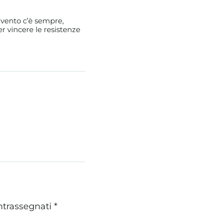
l vento c’è sempre,
r vincere le resistenze
ntrassegnati
*