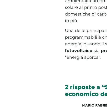
ambientali-carbon t
solare al primo pos
domestiche di carb
in più.
Una delle principali
programmabili è ch
energia, quando il s
fotovoltaico
sia
pr
“energia sporca”.
2 risposte a 
economico de
MARIO FABR