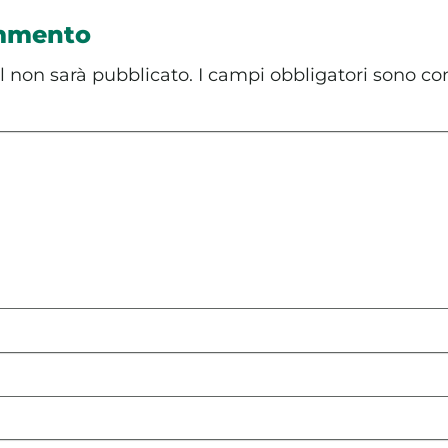
ommento
il non sarà pubblicato.
I campi obbligatori sono co