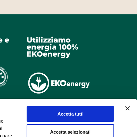
e e
Utilizziamo
energia 100%
EKOenergy
Accetta tutti
uo
ul
Accetta selezionati
negare