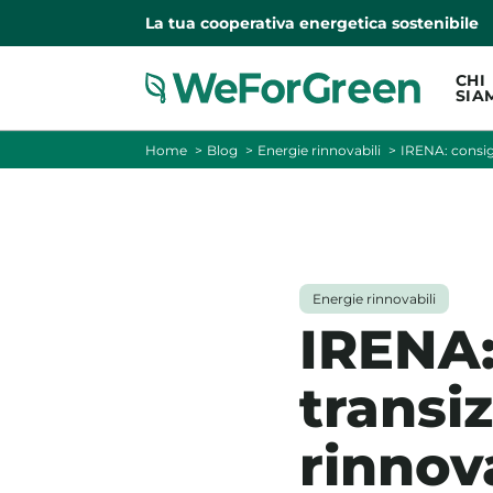
La tua cooperativa energetica sostenibile
CHI
SIA
Home
Blog
Energie rinnovabili
IRENA: consigl
Energie rinnovabili
IRENA:
transiz
rinnova