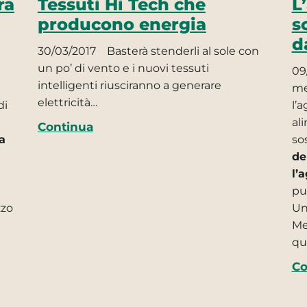
ra
Tessuti Hi Tech che
L
producono energia
s
d
30/03/2017
Basterà stenderli al sole con
un po’ di vento e i nuovi tessuti
09
intelligenti riusciranno a generare
me
elettricità…
di
l’a
al
Continua
a
so
de
l’
pu
zzo
Un
Mes
qu
Co