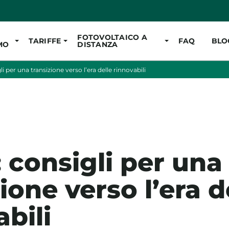
Vai al contenuto pr
FOTOVOLTAICO A
TARIFFE
FAQ
BLO
MO
DISTANZA
i per una transizione verso l’era delle rinnovabili
 consigli per una
ione verso l’era d
bili