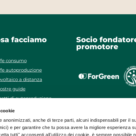
sa facciamo
Socio fondator
promotore
ffe consumo
ffe autoproduzione
voltaico a distanza
ostre guide
etti di autoproduzione
getto WeForYou
 cookie
e anonimizzati, anche di terze parti, alcuni indispensabili per il s
ici) e per garantire che tu possa avere la migliore esperienza s
etta tutti" acconsenti all'utilizzo dei cookie, è sempre possibile 