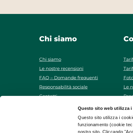
Chi siamo
Co
Chi siamo
Tari
Le nostre recensioni
Tari
FAQ – Domande frequenti
Foto
Responsabilità sociale
Le n
Contatti
Prog
Iscriviti alla newsletter
Pro
Questo sito web utilizza i
Mappa del sito
Questo sito utilizza i cooki
funzionamento (cookie tecn
nostro sito. Cliccando "Acc