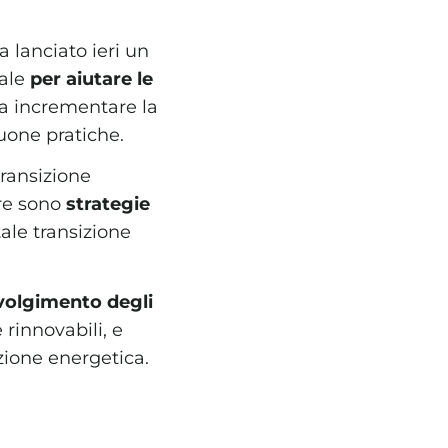
a lanciato ieri un
rale
per aiutare le
 a incrementare la
uone pratiche.
transizione
are sono
strategie
ale transizione
volgimento degli
 rinnovabili, e
azione energetica.