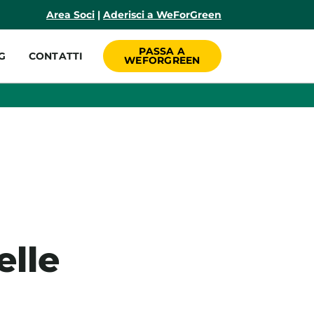
incipale
Area Soci
|
Aderisci a WeForGreen
PASSA A
G
CONTATTI
WEFORGREEN
elle