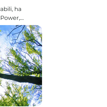
bili, ha
e Power,…