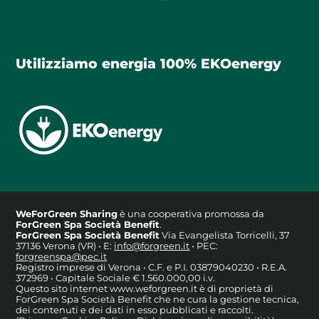
Utilizziamo energia 100% EKOenergy
WeForGreen Sharing
è una cooperativa promossa da
ForGreen Spa Società Benefit
.
ForGreen Spa Società Benefit
Via Evangelista Torricelli, 37
37136 Verona (VR) • E:
info@forgreen.it
• PEC:
forgreenspa@pec.it
Registro imprese di Verona • C.F. e P.I. 03879040230 • R.E.A.
372969 • Capitale Sociale € 1.560.000,00 i.v.
Questo sito internet www.weforgreen.it è di proprietà di
ForGreen Spa Società Benefit che ne cura la gestione tecnica,
dei contenuti e dei dati in esso pubblicati e raccolti.