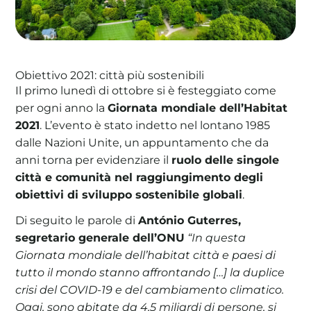
Obiettivo 2021: città più sostenibili
La tua cooperativa energetica sostenibile
Il primo lunedì di ottobre si è festeggiato come
Area Soci
|
Aderisci a WeForGreen
per ogni anno la
Giornata mondiale dell’Habitat
2021
. L’evento è stato indetto nel lontano 1985
dalle Nazioni Unite, un appuntamento che da
anni torna per evidenziare il
ruolo delle singole
città e comunità nel raggiungimento degli
obiettivi di sviluppo sostenibile globali
.
Di seguito le parole di
António Guterres,
segretario generale dell’ONU
“In questa
Giornata mondiale dell’habitat città e paesi di
tutto il mondo stanno affrontando […] la duplice
crisi del COVID-19 e del cambiamento climatico.
Oggi, sono abitate da 4,5 miliardi di persone, si