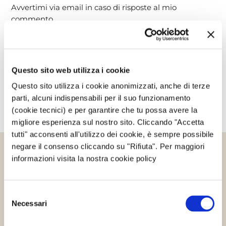
Avvertimi via email in caso di risposte al mio
commento.
Avvertimi via email alla pubblicazione di un nuovo
articolo.
Questo sito web utilizza i cookie
Questo sito utilizza i cookie anonimizzati, anche di terze
parti, alcuni indispensabili per il suo funzionamento
(cookie tecnici) e per garantire che tu possa avere la
migliore esperienza sul nostro sito. Cliccando "Accetta
tutti" acconsenti all'utilizzo dei cookie, è sempre possibile
negare il consenso cliccando su "Rifiuta". Per maggiori
informazioni visita la nostra cookie policy
Altri articoli che potrebbero
interessarti
Selezione
Necessari
del
consenso
Eventi