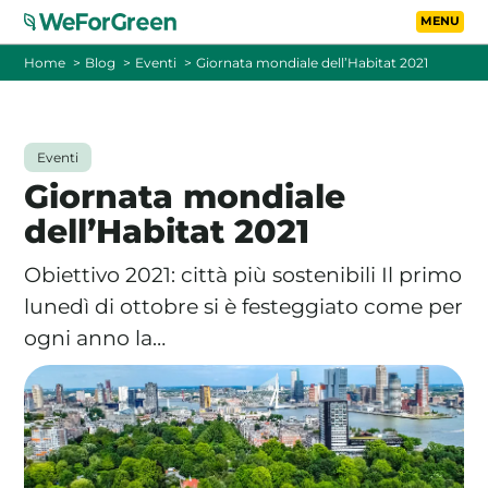
Vai al contenuto principa
Toggle
Home
Blog
Eventi
Giornata mondiale dell’Habitat 2021
CHI SIAMO
Eventi
TARIFFE
Giornata mondiale
dell’Habitat 2021
FOTOVOLTAICO A DISTANZA
Obiettivo 2021: città più sostenibili Il primo
FAQ
lunedì di ottobre si è festeggiato come per
ogni anno la…
BLOG
CONTATTI
PASSA A WEFORGREEN