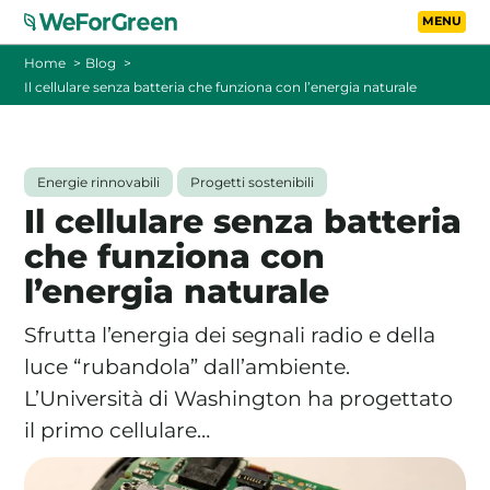
Vai al contenuto principa
Toggle
Home
Blog
Il cellulare senza batteria che funziona con l’energia naturale
CHI SIAMO
TARIFFE
Energie rinnovabili
Progetti sostenibili
Il cellulare senza batteria
FOTOVOLTAICO A DISTANZA
che funziona con
l’energia naturale
FAQ
Sfrutta l’energia dei segnali radio e della
BLOG
luce “rubandola” dall’ambiente.
L’Università di Washington ha progettato
CONTATTI
il primo cellulare…
PASSA A WEFORGREEN