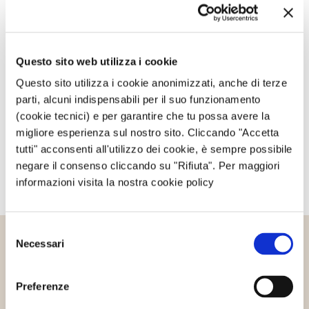
Avvertimi via email in caso di risposte al mio
commento.
Questo sito web utilizza i cookie
Questo sito utilizza i cookie anonimizzati, anche di terze
parti, alcuni indispensabili per il suo funzionamento
Avvertimi via email alla pubblicazione di un nuovo
(cookie tecnici) e per garantire che tu possa avere la
articolo.
migliore esperienza sul nostro sito. Cliccando "Accetta
tutti" acconsenti all'utilizzo dei cookie, è sempre possibile
negare il consenso cliccando su "Rifiuta". Per maggiori
informazioni visita la nostra cookie policy
Selezione
Necessari
del
Altri articoli che potrebbero
consenso
interessarti
Preferenze