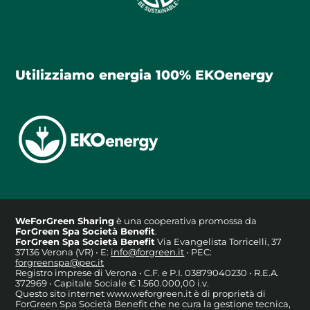
Utilizziamo energia 100% EKOenergy
WeForGreen Sharing
è una cooperativa promossa da
ForGreen Spa Società Benefit
.
ForGreen Spa Società Benefit
Via Evangelista Torricelli, 37
37136 Verona (VR) • E:
info@forgreen.it
• PEC:
forgreenspa@pec.it
Registro imprese di Verona • C.F. e P.I. 03879040230 • R.E.A.
372969 • Capitale Sociale € 1.560.000,00 i.v.
Questo sito internet www.weforgreen.it è di proprietà di
ForGreen Spa Società Benefit che ne cura la gestione tecnica,