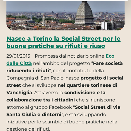
Nasce a Torino la Social Street per le
buone pratiche su rifiuti e riuso
29/01/2015
Promossa dal notiziario online
Eco
dalle Città
nell'ambito del progetto “
Fare società
riducendo i rifiuti
”, con il contributo della
Compagnia di San Paolo, nasce
progetto di social
street
che si sviluppa
nel quartiere torinese di
Vanchiglia
. Attraverso la
condivisione e la
collaborazione tra i cittadini
che si riuniscono
attorno al gruppo Facebook "
Social Street di via
Santa Giulia e dintorni
", e sta sviluppando
iniziative per lo scambio di buone pratiche nella
gestione dei rifiuti.