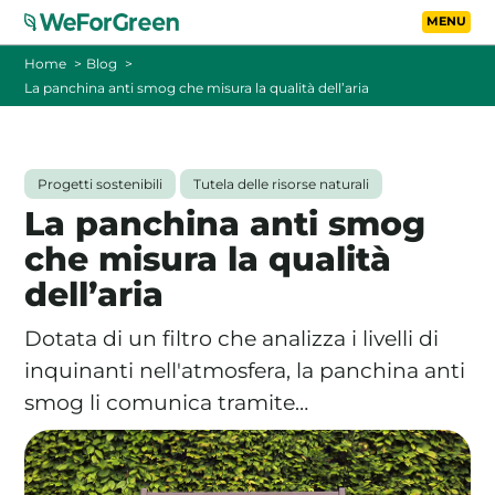
Vai al contenuto principa
Toggle
Home
Blog
La panchina anti smog che misura la qualità dell’aria
CHI SIAMO
TARIFFE
Progetti sostenibili
Tutela delle risorse naturali
La panchina anti smog
FOTOVOLTAICO A DISTANZA
che misura la qualità
dell’aria
FAQ
Dotata di un filtro che analizza i livelli di
BLOG
inquinanti nell'atmosfera, la panchina anti
smog li comunica tramite…
CONTATTI
PASSA A WEFORGREEN