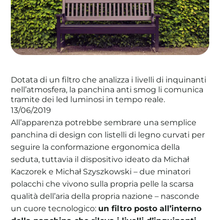
La tua cooperativa energetica sostenibile
Area Soci
|
Aderisci a WeForGreen
Dotata di un filtro che analizza i livelli di inquinanti
nell’atmosfera, la panchina anti smog li comunica
tramite dei led luminosi in tempo reale.
13/06/2019
All’apparenza potrebbe sembrare una semplice
panchina di design con listelli di legno curvati per
seguire la conformazione ergonomica della
seduta, tuttavia il dispositivo ideato da Michał
Kaczorek e Michał Szyszkowski – due minatori
polacchi che vivono sulla propria pelle la scarsa
qualità dell’aria della propria nazione – nasconde
un cuore tecnologico:
un filtro posto all’interno