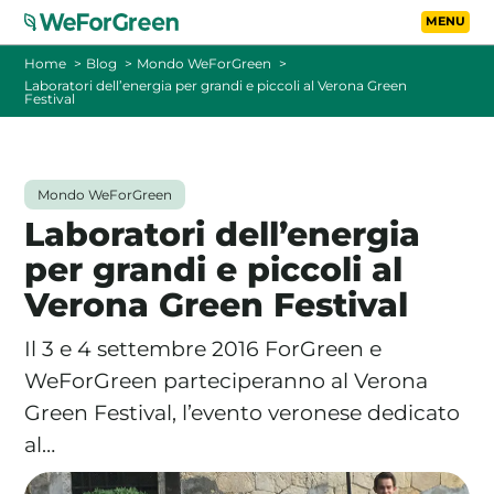
Vai al contenuto principa
Toggle
Home
Blog
Mondo WeForGreen
Laboratori dell’energia per grandi e piccoli al Verona Green
Festival
CHI SIAMO
TARIFFE
Mondo WeForGreen
Laboratori dell’energia
FOTOVOLTAICO A DISTANZA
per grandi e piccoli al
Verona Green Festival
FAQ
Il 3 e 4 settembre 2016 ForGreen e
BLOG
WeForGreen parteciperanno al Verona
Green Festival, l’evento veronese dedicato
CONTATTI
al…
PASSA A WEFORGREEN