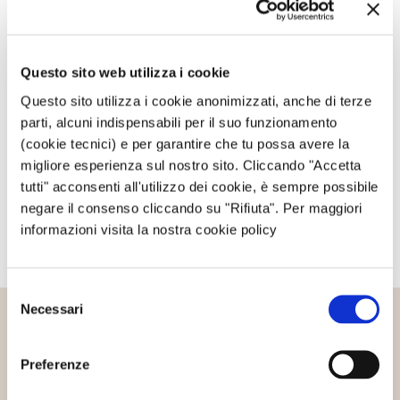
Privacy Policy
e ai
Termini di utilizzo
di Google.
Avvertimi via email in caso di risposte al mio
Questo sito web utilizza i cookie
commento.
Questo sito utilizza i cookie anonimizzati, anche di terze
parti, alcuni indispensabili per il suo funzionamento
Avvertimi via email alla pubblicazione di un nuovo
(cookie tecnici) e per garantire che tu possa avere la
articolo.
migliore esperienza sul nostro sito. Cliccando "Accetta
tutti" acconsenti all'utilizzo dei cookie, è sempre possibile
negare il consenso cliccando su "Rifiuta". Per maggiori
informazioni visita la nostra cookie policy
Selezione
Necessari
del
consenso
Altri articoli che potrebbero
Preferenze
interessarti