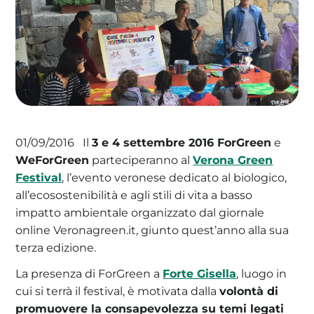
La tua cooperativa energetica sostenibile
Area Soci
|
Aderisci a WeForGreen
Il
3 e 4 settembre 2016 ForGreen
e
01/09/2016
WeForGreen
parteciperanno al
Verona Green
Festival
, l’evento veronese dedicato al biologico,
all’ecosostenibilità e agli stili di vita a basso
impatto ambientale organizzato dal giornale
online Veronagreen.it, giunto quest’anno alla sua
terza edizione.
La presenza di ForGreen a
Forte Gisella
, luogo in
cui si terrà il festival, è motivata dalla
volontà di
promuovere la consapevolezza su temi legati