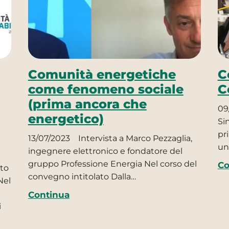
Comunità energetiche
C
come fenomeno sociale
C
(prima ancora che
09
energetico)
Si
pr
13/07/2023
Intervista a Marco Pezzaglia,
un
ingegnere elettronico e fondatore del
gruppo Professione Energia Nel corso del
Co
to
convegno intitolato Dalla…
Nel
Continua
i