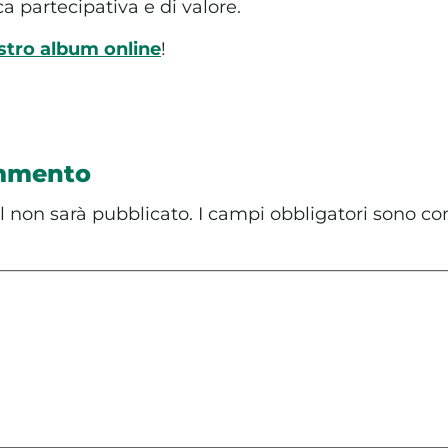
ca partecipativa e di valore.
ostro album online
!
ommento
il non sarà pubblicato.
I campi obbligatori sono co