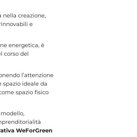
a nella creazione,
innovabili e
one energetica, è
el corso del
ponendo l’attenzione
e spazio ideale da
 come spazio fisico
 modello,
mprenditorialità
erativa WeForGreen