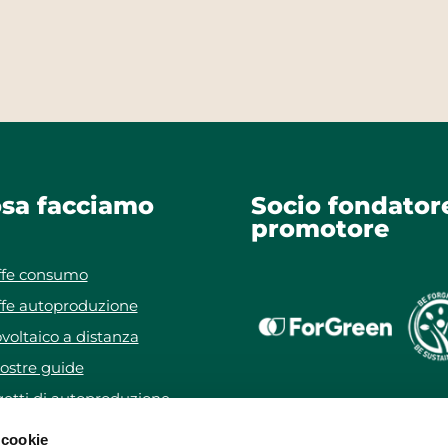
sa facciamo
Socio fondator
promotore
ffe consumo
ffe autoproduzione
voltaico a distanza
ostre guide
etti di autoproduzione
getto WeForYou
 cookie