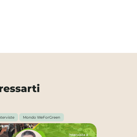
ressarti
nterviste
Mondo WeForGreen