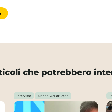
rticoli che potrebbero inte
Interviste
Mondo WeForGreen
I