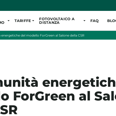
Vai al contenuto pr
FOTOVOLTAICO A
TARIFFE
FAQ
BLO
MO
DISTANZA
 energetiche del modello ForGreen al Salone della CSR
unità energetich
o ForGreen al Sa
CSR