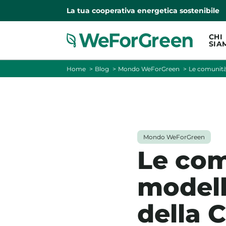
La tua cooperativa energetica sostenibile
CHI
SIA
Home
Blog
Mondo WeForGreen
Le comunità
Mondo WeForGreen
Le com
modell
della 