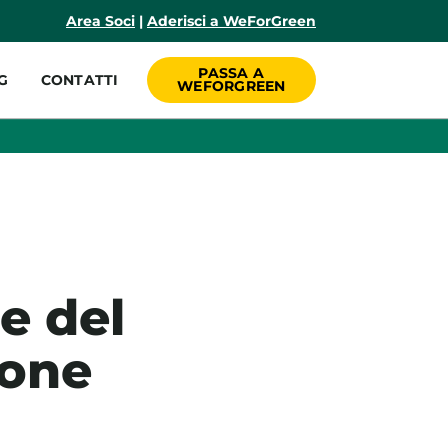
incipale
Area Soci
|
Aderisci a WeForGreen
PASSA A
G
CONTATTI
WEFORGREEN
e del
lone