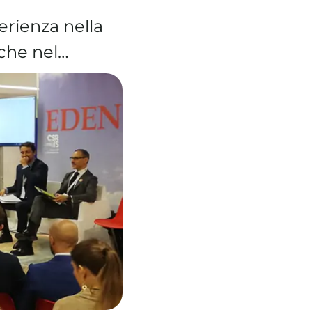
erienza nella
iche nel…