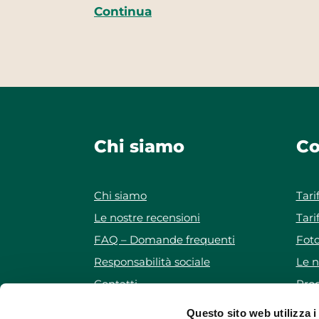
Continua
Chi siamo
Co
Chi siamo
Tari
Le nostre recensioni
Tari
FAQ – Domande frequenti
Foto
Responsabilità sociale
Le n
Contatti
Prog
Iscriviti alla newsletter
Pro
Questo sito web utilizza i