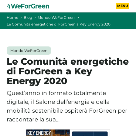
Vai al contenuto principa
Toggle
Home
Blog
Mondo WeForGreen
Le Comunità energetiche di ForGreen a Key Energy 2020
CHI SIAMO
TARIFFE
Mondo WeForGreen
Le Comunità energetiche
FOTOVOLTAICO A DISTANZA
di ForGreen a Key
Energy 2020
FAQ
Quest’anno in formato totalmente
BLOG
digitale, il Salone dell’energia e della
mobilità sostenibile ospiterà ForGreen per
CONTATTI
raccontare la sua…
PASSA A WEFORGREEN