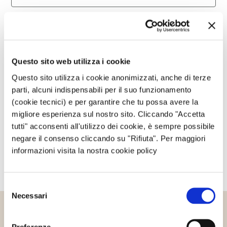
Questo sito è protetto da reCAPTCHA, ed è soggetto alla
Privacy Policy
e ai
Termini di utilizzo
di Google.
Questo sito web utilizza i cookie
Avvertimi via email in caso di risposte al mio
commento.
Questo sito utilizza i cookie anonimizzati, anche di terze
parti, alcuni indispensabili per il suo funzionamento
(cookie tecnici) e per garantire che tu possa avere la
Avvertimi via email alla pubblicazione di un nuovo
migliore esperienza sul nostro sito. Cliccando "Accetta
articolo.
tutti" acconsenti all'utilizzo dei cookie, è sempre possibile
negare il consenso cliccando su "Rifiuta". Per maggiori
informazioni visita la nostra cookie policy
Selezione
Necessari
del
consenso
Altri articoli che potrebbero
Preferenze