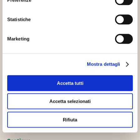
interessarti
Statistiche
Mondo WeForGreen
Marketing
Mostra dettagli
Accetta tutti
E-Planet racconta le nostre Comunità
Accetta selezionati
energetiche
03/09/2020
Il 23 agosto il nostro modello di
Rifiuta
autoproduzione e consumo di energia 100%
EKOenergy, è stato protagonista su…