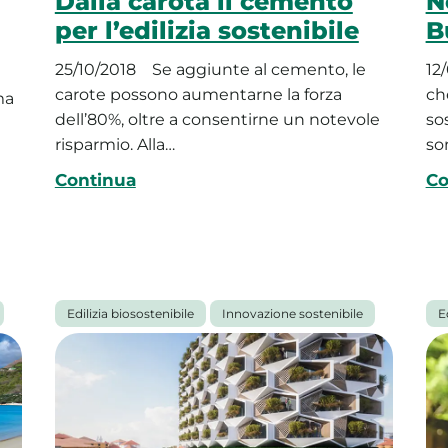
Dalla carota il cemento
N
per l’edilizia sostenibile
B
25/10/2018
Se aggiunte al cemento, le
12
carote possono aumentarne la forza
che
ma
dell’80%, oltre a consentirne un notevole
sos
risparmio. Alla…
so
e
Continua
Co
Edilizia biosostenibile
Innovazione sostenibile
E