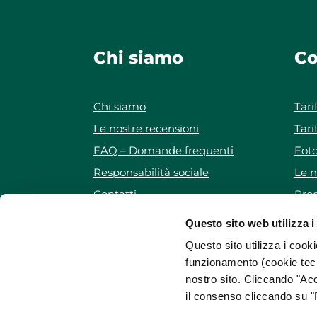
Chi siamo
Co
Chi siamo
Tari
Le nostre recensioni
Tari
FAQ – Domande frequenti
Foto
Responsabilità sociale
Le n
Contatti
Prog
Iscriviti alla newsletter
Pro
Questo sito web utilizza i
Mappa del sito
Questo sito utilizza i cooki
funzionamento (cookie tecn
nostro sito. Cliccando "Acc
il consenso cliccando su "R