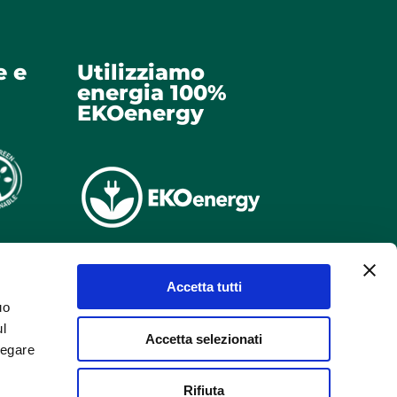
e e
Utilizziamo
energia 100%
EKOenergy
Accetta tutti
uo
ul
Accetta selezionati
negare
Rifiuta