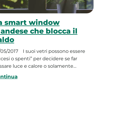
a smart window
landese che blocca il
aldo
/05/2017
I suoi vetri possono essere
ccesi o spenti” per decidere se far
ssare luce e calore o solamente…
ntinua