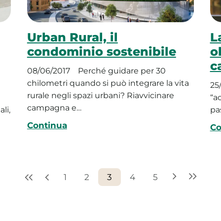
Urban Rural, il
L
condominio sostenibile
o
c
08/06/2017
Perché guidare per 30
chilometri quando si può integrare la vita
25
rurale negli spazi urbani? Riavvicinare
“a
campagna e…
li,
pa
Continua
Co
1
2
3
4
5