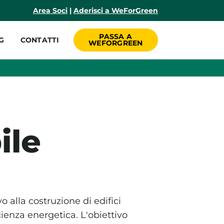
incipale
Area Soci
|
Aderisci a WeForGreen
PASSA A
G
CONTATTI
WEFORGREEN
ile
o alla costruzione di edifici
ienza energetica. L'obiettivo