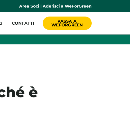
incipale
Area Soci
|
Aderisci a WeForGreen
PASSA A
G
CONTATTI
WEFORGREEN
ché è