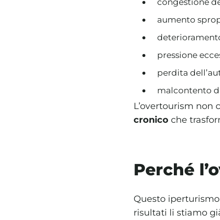
congestione del
aumento spropo
deterioramento 
pressione ecces
perdita dell’au
malcontento de
L’overtourism non c
cronico
che trasform
Perché l’
Questo iperturismo 
risultati li stiamo