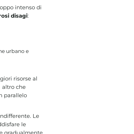
oppo intenso di
osi disagi
:
ine urbano e
iori risorse al
 altro che
n parallelo
ndifferente. Le
disfare le
lve gradualmente.