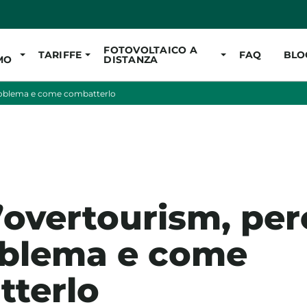
Vai al contenuto pr
FOTOVOLTAICO A
TARIFFE
FAQ
BLO
MO
DISTANZA
problema e come combatterlo
l’overtourism, per
oblema e come
terlo