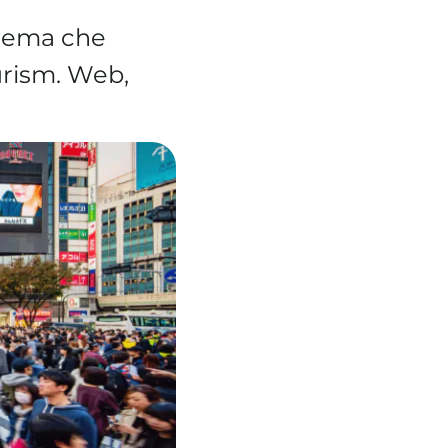
blema che
urism. Web,