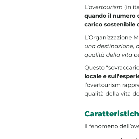
L’
overtourism
(in it
quando il numero d
carico sostenibile d
L’Organizzazione M
una destinazione, o
qualità della vita p
Questo “sovraccar
locale e sull’esperi
l’overtourism rappr
qualità della vita de
Caratteristic
Il fenomeno dell’o