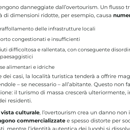
engono danneggiate dall’overtourism. Un flusso tr
ità di dimensioni ridotte, per esempio, causa
numer
raffollamento delle infrastrutture locali
porto congestionati e insufficienti
fiuti difficoltosa e rallentata, con conseguente disord
 paesaggistici
rse alimentari e idriche
dei casi, la località turistica tenderà a offrire magg
endole – se necessario – all’abitante. Questo non fa
ione: il turismo di massa crescerà ulteriormente, i
dei residenti.
 vista culturale
, l’overtourism crea un danno non i
vengono commercializzate
e spesso distorte per sod
sti, mentre l’identità autentica dei luoghi si disso