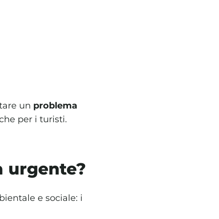
ntare un
problema
he per i turisti.
a urgente?
entale e sociale: i