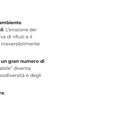
’ambiente
.
li
. L’erosione dei
 di rifiuti e il
irreversibilmente
 un gran numero di
abile” diventa
biodiversità e degli
re
.