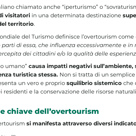
aliano chiamato anche “iperturismo” o “sovraturismo
i visitatori
in una determinata destinazione
supe
el territorio
.
ondiale del Turismo definisce l’overtourism come 
 parti di essa, che influenza eccessivamente e in
ercepita dei cittadini e/o la qualità delle esperienz
ico umano”
causa impatti negativi sull’ambiente,
enza turistica stessa.
Non si tratta di un semplice
esenta un vero e proprio
squilibrio sistemico
che 
i residenti e la conservazione delle risorse naturali 
he chiave dell’overtourism
vertourism
si manifesta attraverso diversi indicat