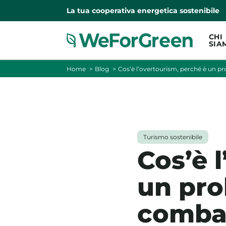
La tua cooperativa energetica sostenibile
CHI
SIA
Home
Blog
Cos’è l’overtourism, perché è un 
Turismo sostenibile
Cos’è 
un pr
combat