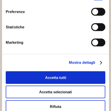
interessarti
consenso
Preferenze
Innovazione sostenibile
Progetti sostenibili
Statistiche
Marketing
Mostra dettagli
Elettricità dal recupero del calore di
Accetta tutti
scarto dei PC
05/07/2018
Si tratta di una pellicola creata con
Accetta selezionati
l’obiettivo di trasformare in elettricità i “rifiuti” di
energia termica. Una…
Rifiuta
Continua