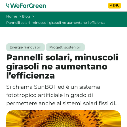
Vai al contenuto principa
Toggle
Home
Blog
Pannelli solari, minuscoli girasoli ne aumentano l’efficienza
CHI SIAMO
TARIFFE
Energie rinnovabili
Progetti sostenibili
Pannelli solari, minuscoli
FOTOVOLTAICO A DISTANZA
girasoli ne aumentano
l’efficienza
FAQ
Si chiama SunBOT ed è un sistema
BLOG
fototropico artificiale in grado di
permettere anche ai sistemi solari fissi di…
CONTATTI
PASSA A WEFORGREEN