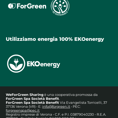
Utilizziamo energia 100% EKOenergy
WeForGreen Sharing
è una cooperativa promossa da
ForGreen Spa Società Benefit
.
ForGreen Spa Società Benefit
Via Evangelista Torricelli, 37
37136 Verona (VR) • E:
info@forgreen.it
• PEC:
forgreenspa@pec.it
Registro imprese di Verona • C.F. e P.I. 03879040230 • R.E.A.