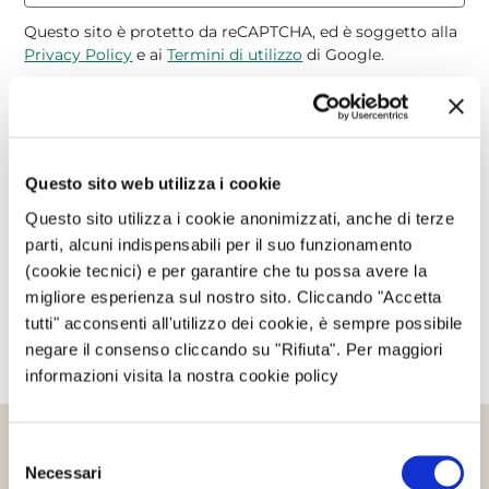
Questo sito è protetto da reCAPTCHA, ed è soggetto alla
Privacy Policy
e ai
Termini di utilizzo
di Google.
Avvertimi via email in caso di risposte al mio
commento.
Questo sito web utilizza i cookie
Questo sito utilizza i cookie anonimizzati, anche di terze
Avvertimi via email alla pubblicazione di un nuovo
parti, alcuni indispensabili per il suo funzionamento
articolo.
(cookie tecnici) e per garantire che tu possa avere la
migliore esperienza sul nostro sito. Cliccando "Accetta
tutti" acconsenti all'utilizzo dei cookie, è sempre possibile
negare il consenso cliccando su "Rifiuta". Per maggiori
informazioni visita la nostra cookie policy
Selezione
Altri articoli che potrebbero
Necessari
del