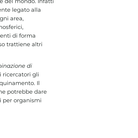
ee del mondo. Infatti
nte legato alla
gni area,
osferici,
menti di forma
o trattiene altri
inazione di
 ricercatori gli
nquinamento. Il
che potrebbe dare
i per organismi