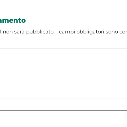
ommento
il non sarà pubblicato.
I campi obbligatori sono co