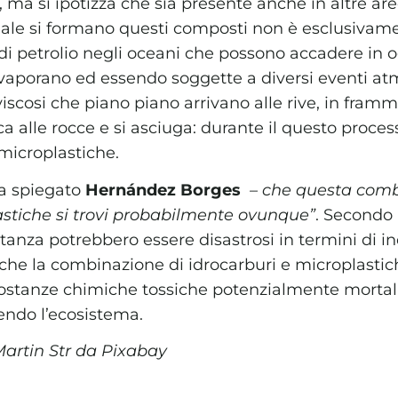
a, ma si ipotizza che sia presente anche in altre ar
quale si formano questi composti non è esclusivame
 di petrolio negli oceani che possono accadere in o
aporano ed essendo soggette a diversi eventi atm
viscosi che piano piano arrivano alle rive, in fram
ca alle rocce e si asciuga: durante il questo process
 microplastiche.
a spiegato
Hernández Borges
– che questa comb
stiche si trovi probabilmente ovunque”
. Secondo i
stanza potrebbero essere disastrosi in termini di i
i che la combinazione di idrocarburi e microplasti
i sostanze chimiche tossiche potenzialmente mortal
endo l’ecosistema.
Martin Str da Pixabay