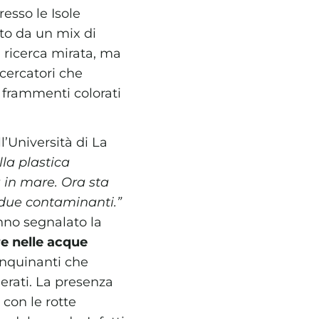
esso le Isole
to da un mix di
a ricerca mirata, ma
icercatori che
n frammenti colorati
’Università di La
lla plastica
a in mare. Ora sta
 due contaminanti.”
anno segnalato la
e nelle acque
 inquinanti che
merati. La presenza
con le rotte