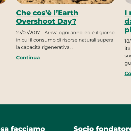
Che cos’è l’Earth
I
Overshoot Day?
d
p
27/07/2017
Arriva ogni anno, ed è il giorno
in cui il consumo di risorse naturali supera
18
la capacità rigenerativa…
it
so
Continua
gu
Co
sa facciamo
Socio fondator