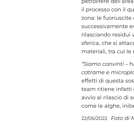
petrolifere dell’are
il processo con il 
zona: le fuoriuscite
successivamente ev
rilasciando residui 
sferica, che si attac
materiali, tra cui le
“Siamo convinti –
h
catrame e micropla
effetti di questa so
team ritiene infatt
avvio al rilascio d
come le alghe, inib
Foto di 
22/06/2022