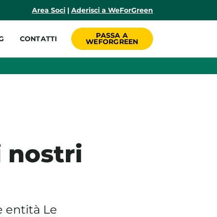
incipale
Area Soci
|
Aderisci a WeForGreen
PASSA A
G
CONTATTI
WEFORGREEN
 nostri
 entità Le