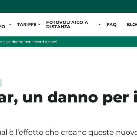
Vai al contenuto pr
FOTOVOLTAICO A
TARIFFE
FAQ
BLO
MO
DISTANZA
tar, un danno per i nostri oceani
ar, un danno per i
al è l’effetto che creano queste nuove