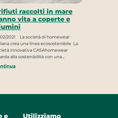
 rifiuti raccolti in mare
anno vita a coperte e
iumini
/02/2021
La società di homewear
aliana crea una linea ecosostenibile La
cietà innovativa CASAhomewear
arda alla sostenibilità con una…
ntinua
e e
Utilizziamo