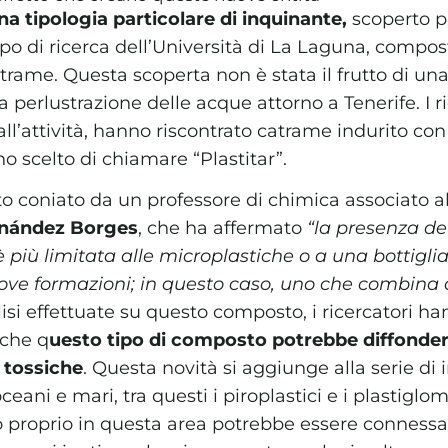
na tipologia particolare di inquinante,
scoperto pr
o di ricerca dell’Università di La Laguna, compos
trame. Questa scoperta non è stata il frutto di un
 perlustrazione delle acque attorno a Tenerife. I r
ll’attività, hanno riscontrato catrame indurito co
o scelto di chiamare “Plastitar”.
 coniato da un professore di chimica associato all
rnández Borges
, che ha affermato
“la presenza de
 più limitata alle microplastiche o a una bottigli
ove formazioni; in questo caso, uno che combina
lisi effettuate su questo composto, i ricercatori h
 che q
uesto tipo di composto potrebbe diffonder
 tossiche
. Questa novità si aggiunge alla serie di
oceani e mari, tra questi i piroplastici e i plastiglo
proprio in questa area potrebbe essere connessa 