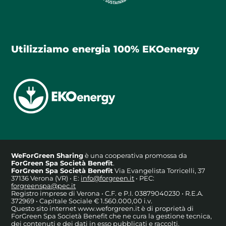
Utilizziamo energia 100% EKOenergy
WeForGreen Sharing
è una cooperativa promossa da
ForGreen Spa Società Benefit
.
ForGreen Spa Società Benefit
Via Evangelista Torricelli, 37
37136 Verona (VR) • E:
info@forgreen.it
• PEC:
forgreenspa@pec.it
Registro imprese di Verona • C.F. e P.I. 03879040230 • R.E.A.
372969 • Capitale Sociale € 1.560.000,00 i.v.
Questo sito internet www.weforgreen.it è di proprietà di
ForGreen Spa Società Benefit che ne cura la gestione tecnica,
dei contenuti e dei dati in esso pubblicati e raccolti.