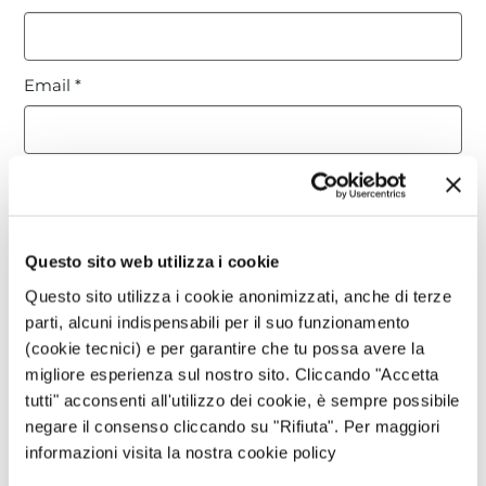
Email
*
Sito web
Questo sito web utilizza i cookie
Questo sito è protetto da reCAPTCHA, ed è soggetto alla
Privacy Policy
e ai
Termini di utilizzo
di Google.
Questo sito utilizza i cookie anonimizzati, anche di terze
parti, alcuni indispensabili per il suo funzionamento
(cookie tecnici) e per garantire che tu possa avere la
Avvertimi via email in caso di risposte al mio
migliore esperienza sul nostro sito. Cliccando "Accetta
commento.
tutti" acconsenti all'utilizzo dei cookie, è sempre possibile
negare il consenso cliccando su "Rifiuta". Per maggiori
informazioni visita la nostra cookie policy
Avvertimi via email alla pubblicazione di un nuovo