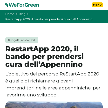
Vai al contenuto principa
Toggle
Home
Blog
RestartApp 2020, il bando per prendersi cura dell’Appennino
CHI SIAMO
TARIFFE
Progetti sostenibili
RestartApp 2020, il
FOTOVOLTAICO A DISTANZA
bando per prendersi
cura dell’Appennino
FAQ
L’obiettivo del percorso ReStartApp 2020
BLOG
è quello di richiamare giovani
imprenditori nelle aree appenniniche, per
CONTATTI
favorirne uno sviluppo…
PASSA A WEFORGREEN