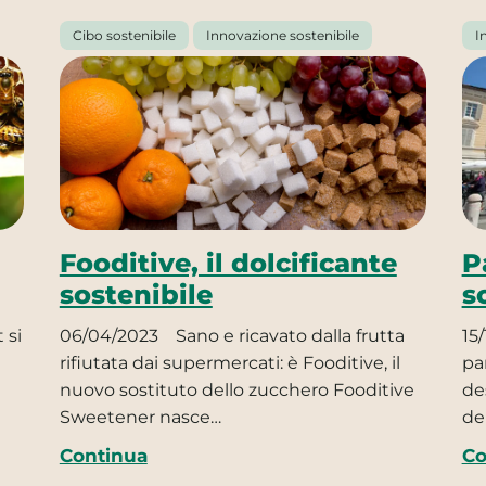
Cibo sostenibile
Innovazione sostenibile
I
Fooditive, il dolcificante
P
sostenibile
s
 si
06/04/2023
Sano e ricavato dalla frutta
15/
rifiutata dai supermercati: è Fooditive, il
pa
nuovo sostituto dello zucchero Fooditive
de
Sweetener nasce…
de
Continua
Co