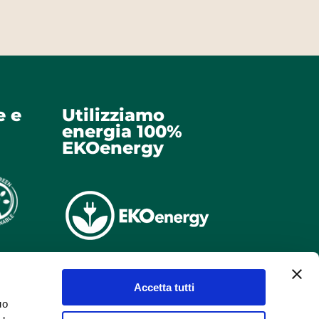
e e
Utilizziamo
energia 100%
EKOenergy
Accetta tutti
uo