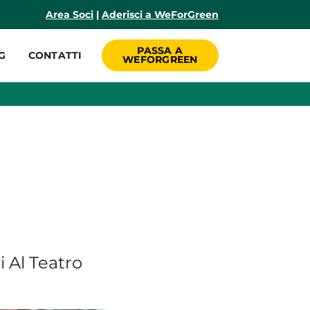
incipale
Area Soci
|
Aderisci a WeForGreen
PASSA A
G
CONTATTI
WEFORGREEN
i Al Teatro