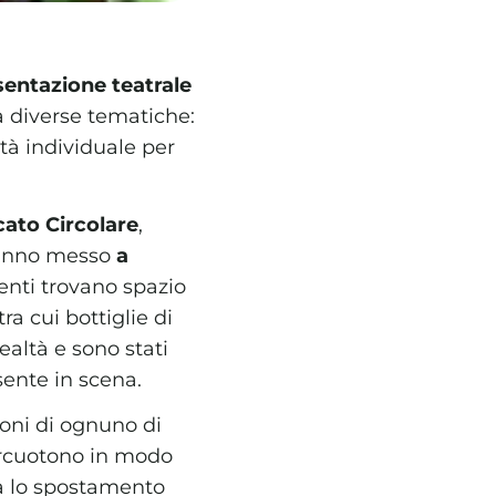
sentazione teatrale
a diverse tematiche:
ità individuale per
ato Circolare
,
 hanno messo
a
menti trovano spazio
ra cui bottiglie di
realtà e sono stati
sente in scena.
oni di ognuno di
percuotono in modo
ta lo spostamento