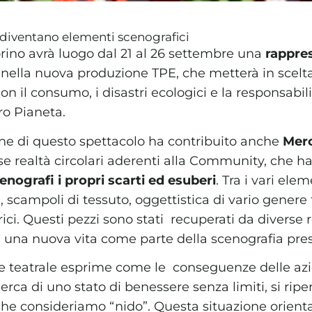
i diventano elementi scenografici
Torino avrà luogo dal 21 al 26 settembre una
rappre
do nella nuova produzione TPE, che metterà in scelt
n il consumo, i disastri ecologici e la responsabil
tro Pianeta.
ne di questo spettacolo ha contribuito anche
Merc
se realtà circolari aderenti alla Community, che
enografi i propri scarti ed esuberi
. Tra i vari ele
, scampoli di tessuto, oggettistica di vario genere t
trici. Questi pezzi sono stati recuperati da diverse 
ad una nuova vita come parte della scenografia pre
e teatrale esprime come le conseguenze delle azi
cerca di uno stato di benessere senza limiti, si ri
 che consideriamo “nido”. Questa situazione orien