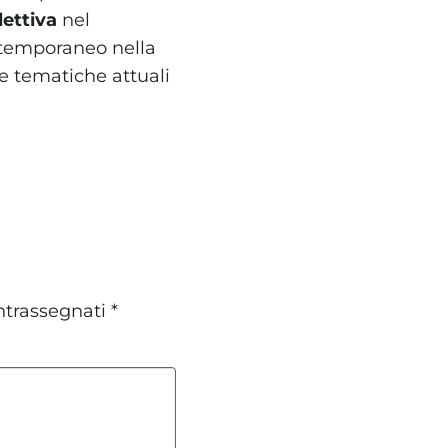
lettiva
nel
ntemporaneo nella
ne tematiche attuali
ntrassegnati
*