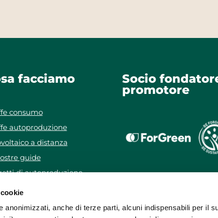
sa facciamo
Socio fondator
promotore
ffe consumo
ffe autoproduzione
voltaico a distanza
ostre guide
etti di autoproduzione
getto WeForYou
 cookie
e anonimizzati, anche di terze parti, alcuni indispensabili per il s