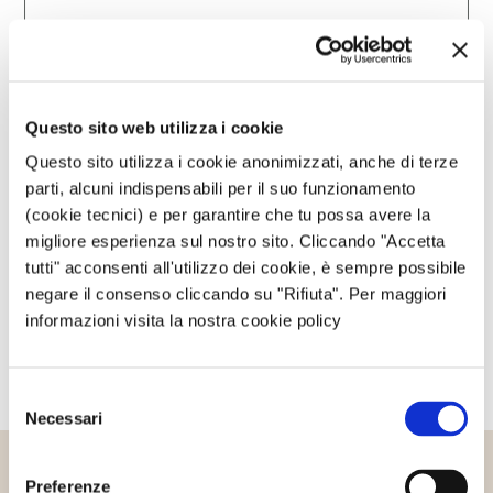
Questo sito è protetto da reCAPTCHA, ed è soggetto alla
Privacy Policy
e ai
Termini di utilizzo
di Google.
Questo sito web utilizza i cookie
Avvertimi via email in caso di risposte al mio
Questo sito utilizza i cookie anonimizzati, anche di terze
commento.
parti, alcuni indispensabili per il suo funzionamento
(cookie tecnici) e per garantire che tu possa avere la
migliore esperienza sul nostro sito. Cliccando "Accetta
Avvertimi via email alla pubblicazione di un nuovo
tutti" acconsenti all'utilizzo dei cookie, è sempre possibile
articolo.
negare il consenso cliccando su "Rifiuta". Per maggiori
informazioni visita la nostra cookie policy
Selezione
Necessari
del
consenso
Preferenze