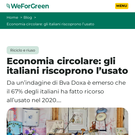
Vai al contenuto principa
Toggle
Home
Blog
Economia circolare: gli italiani riscoprono l’usato
CHI SIAMO
TARIFFE
Riciclo e riuso
Economia circolare: gli
FOTOVOLTAICO A DISTANZA
italiani riscoprono l’usato
FAQ
Da un’indagine di Bva Doxa è emerso che
il 67% degli italiani ha fatto ricorso
BLOG
all’usato nel 2020.…
CONTATTI
PASSA A WEFORGREEN