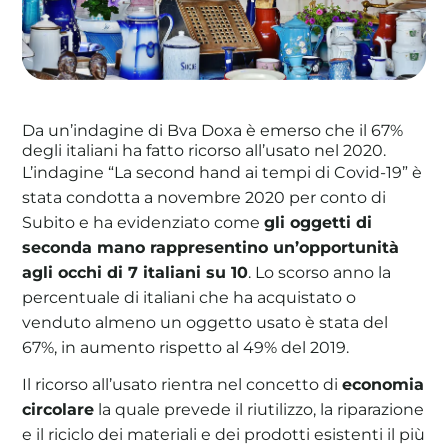
La tua cooperativa energetica sostenibile
Da un’indagine di Bva Doxa è emerso che il 67%
Area Soci
|
Aderisci a WeForGreen
degli italiani ha fatto ricorso all’usato nel 2020.
L’indagine “La second hand ai tempi di Covid-19” è
stata condotta a novembre 2020 per conto di
Subito e ha evidenziato come
gli oggetti di
seconda mano rappresentino un’opportunità
agli occhi di 7 italiani su 10
. Lo scorso anno la
percentuale di italiani che ha acquistato o
venduto almeno un oggetto usato è stata del
67%, in aumento rispetto al 49% del 2019.
Il ricorso all’usato rientra nel concetto di
economia
circolare
la quale prevede il riutilizzo, la riparazione
e il riciclo dei materiali e dei prodotti esistenti il più