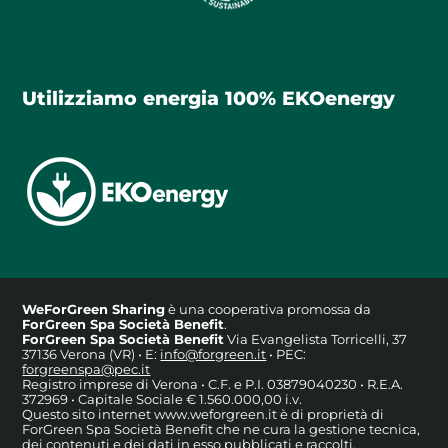
Utilizziamo energia 100% EKOenergy
WeForGreen Sharing
è una cooperativa promossa da
ForGreen Spa Società Benefit
.
ForGreen Spa Società Benefit
Via Evangelista Torricelli, 37
37136 Verona (VR) • E:
info@forgreen.it
• PEC:
forgreenspa@pec.it
Registro imprese di Verona • C.F. e P.I. 03879040230 • R.E.A.
372969 • Capitale Sociale € 1.560.000,00 i.v.
Questo sito internet www.weforgreen.it è di proprietà di
ForGreen Spa Società Benefit che ne cura la gestione tecnica,
dei contenuti e dei dati in esso pubblicati e raccolti.