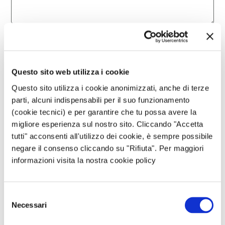
Nome
*
Questo sito web utilizza i cookie
Email
*
Questo sito utilizza i cookie anonimizzati, anche di terze
parti, alcuni indispensabili per il suo funzionamento
(cookie tecnici) e per garantire che tu possa avere la
Sito web
migliore esperienza sul nostro sito. Cliccando "Accetta
tutti" acconsenti all'utilizzo dei cookie, è sempre possibile
negare il consenso cliccando su "Rifiuta". Per maggiori
informazioni visita la nostra cookie policy
Questo sito è protetto da reCAPTCHA, ed è soggetto alla
Privacy Policy
e ai
Termini di utilizzo
di Google.
Selezione
Necessari
del
Avvertimi via email in caso di risposte al mio
consenso
commento.