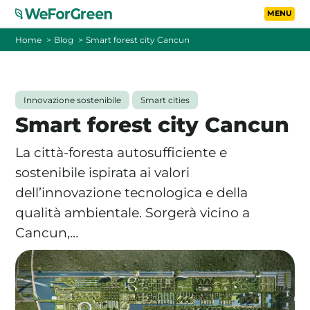
Vai al contenuto principa
Toggle
Home
Blog
Smart forest city Cancun
CHI SIAMO
Innovazione sostenibile
Smart cities
TARIFFE
Smart forest city Cancun
FOTOVOLTAICO A DISTANZA
La città-foresta autosufficiente e
sostenibile ispirata ai valori
FAQ
dell’innovazione tecnologica e della
qualità ambientale. Sorgerà vicino a
BLOG
Cancun,…
CONTATTI
PASSA A WEFORGREEN