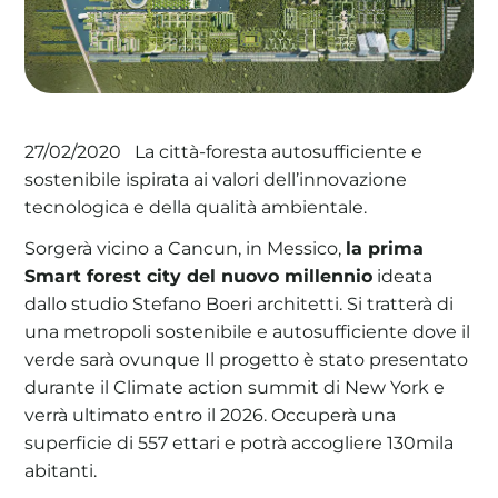
La tua cooperativa energetica sostenibile
La città-foresta autosufficiente e
27/02/2020
Area Soci
|
Aderisci a WeForGreen
sostenibile ispirata ai valori dell’innovazione
tecnologica e della qualità ambientale.
Sorgerà vicino a Cancun, in Messico,
la prima
Smart forest city del nuovo millennio
ideata
dallo studio Stefano Boeri architetti. Si tratterà di
una metropoli sostenibile e autosufficiente dove il
verde sarà ovunque Il progetto è stato presentato
durante il Climate action summit di New York e
verrà ultimato entro il 2026. Occuperà una
superficie di 557 ettari e potrà accogliere 130mila
abitanti.