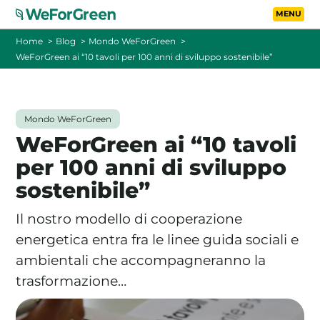
Vai al contenuto principa
Toggle
Home
Blog
Mondo WeForGreen
WeForGreen ai “10 tavoli per 100 anni di sviluppo sostenibile”
CHI SIAMO
TARIFFE
Mondo WeForGreen
WeForGreen ai “10 tavoli
FOTOVOLTAICO A DISTANZA
per 100 anni di sviluppo
sostenibile”
FAQ
Il nostro modello di cooperazione
BLOG
energetica entra fra le linee guida sociali e
ambientali che accompagneranno la
CONTATTI
trasformazione…
PASSA A WEFORGREEN