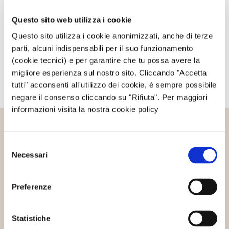
Questo sito web utilizza i cookie
Avvertimi via email alla pubblicazione di un nuovo
Questo sito utilizza i cookie anonimizzati, anche di terze
articolo.
parti, alcuni indispensabili per il suo funzionamento
(cookie tecnici) e per garantire che tu possa avere la
migliore esperienza sul nostro sito. Cliccando "Accetta
tutti" acconsenti all'utilizzo dei cookie, è sempre possibile
negare il consenso cliccando su "Rifiuta". Per maggiori
informazioni visita la nostra cookie policy
Altri articoli che potrebbero
Selezione
interessarti
Necessari
del
consenso
Preferenze
Interviste
Mondo WeForGreen
Statistiche