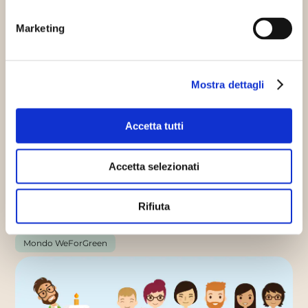
Marketing
Mostra dettagli
Dalla Lucense 1923 alle Comunità
energetiche
Accetta tutti
07/07/2022
Un evento tra storia e nuove
progettualità Giovedì 30 giugno 2022 è andato in
Accetta selezionati
onda su Radio Adige…
Continua
Rifiuta
Mondo WeForGreen