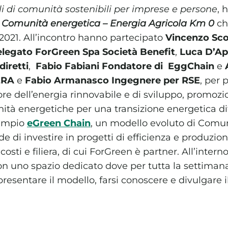
 di comunità sostenibili per imprese e persone
, 
e
Comunità energetica – Energia Agricola Km 0
che
2021. All’incontro hanno partecipato
Vincenzo Sco
legato ForGreen Spa Società Benefit
,
Luca D’Ap
diretti
,
Fabio Fabiani Fondatore di
EggChain
e
ERA
e
Fabio Armanasco Ingegnere per RSE
, per 
ore dell’energia rinnovabile e di sviluppo, promoz
ità energetiche per una transizione energetica dif
sempio
eGreen Chain
, un modello evoluto di Comun
e di investire in progetti di efficienza e produzio
sti e filiera, di cui ForGreen è partner. All’intern
n uno spazio dedicato dove per tutta la settimana 
resentare il modello, farsi conoscere e divulgare i