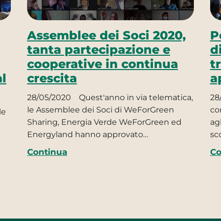
Assemblee dei Soci 2020,
P
tanta partecipazione e
d
cooperative in continua
t
l
crescita
a
28/05/2020
Quest'anno in via telematica,
28
le Assemblee dei Soci di WeForGreen
co
le
Sharing, Energia Verde WeForGreen ed
ag
Energyland hanno approvato…
sc
Continua
Co