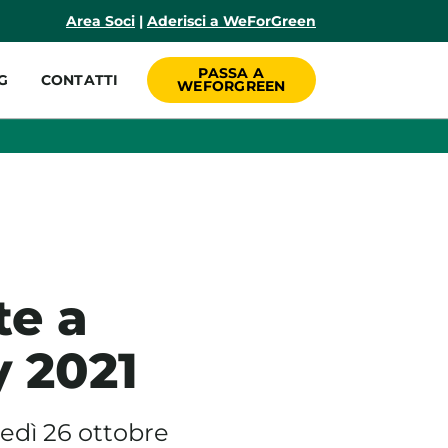
incipale
Area Soci
|
Aderisci a WeForGreen
PASSA A
G
CONTATTI
WEFORGREEN
te a
 2021
edì 26 ottobre