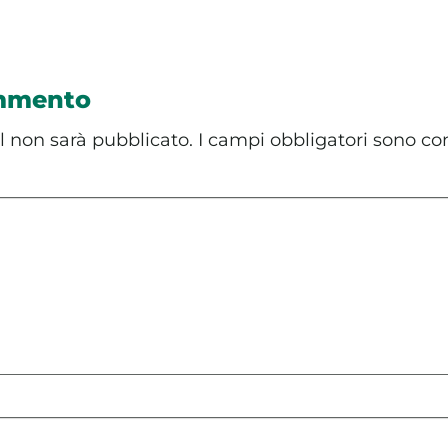
ommento
il non sarà pubblicato.
I campi obbligatori sono co