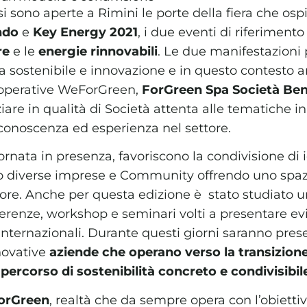
i sono aperte a Rimini le porte della fiera che ospi
ndo
e
Key Energy 2021
, i due eventi di riferiment
re
e le
energie rinnovabili
. Le due manifestazioni 
 sostenibile e innovazione e in questo contesto a
ooperative WeForGreen,
ForGreen Spa Società Ben
are in qualità di Società attenta alle tematiche i
a conoscenza ed esperienza nel settore.
, tornata in presenza, favoriscono la condivisione di 
o diverse imprese e Community offrendo uno spazi
ttore. Anche per questa edizione è stato studiato 
renze, workshop e seminari volti a presentare ev
 internazionali. Durante questi giorni saranno pres
novative
aziende che operano verso la transizione
 percorso di sostenibilità concreto e condivisibil
orGreen
, realtà che da sempre opera con l’obietti