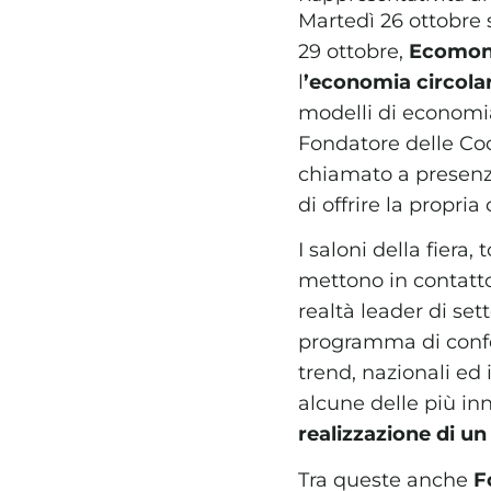
Martedì 26 ottobre s
29 ottobre,
Ecomo
l
’economia circola
modelli di economia
Fondatore delle C
chiamato a presenzi
di offrire la propri
I saloni della fiera
mettono in contatt
realtà leader di se
programma di confe
trend, nazionali ed
alcune delle più in
realizzazione di un
Tra queste anche
F