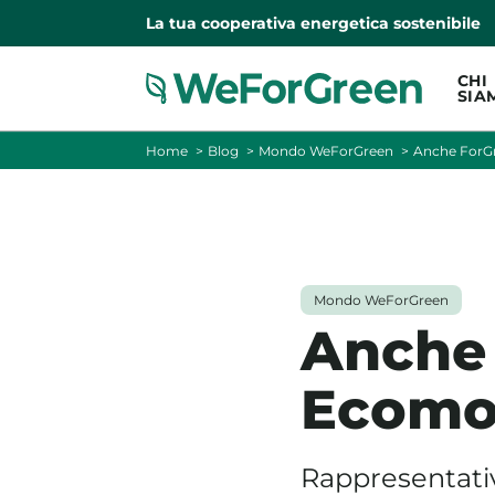
La tua cooperativa energetica sostenibile
CHI
SIA
Home
Blog
Mondo WeForGreen
Anche ForGr
Mondo WeForGreen
Anche 
Ecomon
Rappresentativ