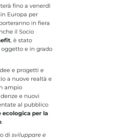
terà fino a venerdì
o in Europa per
porteranno in fiera
nche il Socio
efit
, è stato
n oggetto e in grado
idee e progetti e
o a nuove realtà e
un ampio
idenze e nuovi
entate al pubblico
 ecologica per la
e
.
vo di
sviluppare e