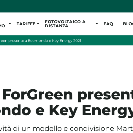
Vai al contenuto pr
FOTOVOLTAICO A
TARIFFE
FAQ
BLO
MO
DISTANZA
een presente a Ecomondo e Key Energy 2021
ForGreen presen
do e Key Energy
ità di un modello e condivisione Mart