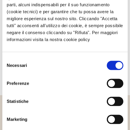
Privacy Policy
e ai
Termini di utilizzo
di Google.
parti, alcuni indispensabili per il suo funzionamento
(cookie tecnici) e per garantire che tu possa avere la
migliore esperienza sul nostro sito. Cliccando "Accetta
Avvertimi via email in caso di risposte al mio
tutti" acconsenti all'utilizzo dei cookie, è sempre possibile
commento.
negare il consenso cliccando su "Rifiuta". Per maggiori
informazioni visita la nostra cookie policy
Avvertimi via email alla pubblicazione di un nuovo
articolo.
Selezione
Necessari
del
consenso
Preferenze
Statistiche
Altri articoli che potrebbero
Marketing
interessarti