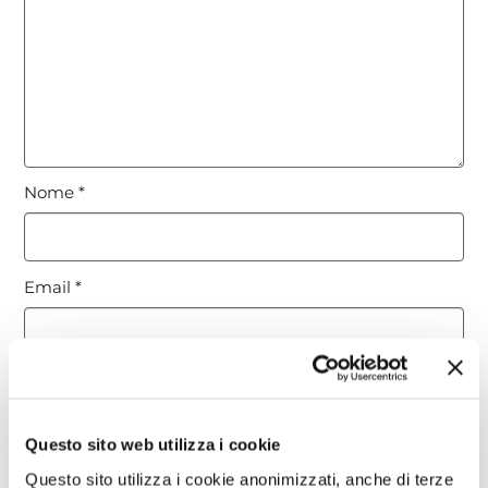
Nome
*
Email
*
Sito web
Questo sito web utilizza i cookie
Questo sito è protetto da reCAPTCHA, ed è soggetto alla
Questo sito utilizza i cookie anonimizzati, anche di terze