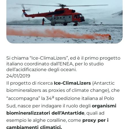
La tua cooperativa energetica sostenibile
Area Soci
|
Aderisci a WeForGreen
Si chiama “Ice-ClimaLizers”, ed è il primo progetto
italiano coordinato dall’ENEA, per lo studio
dell’acidificazione degli oceani
.
24/01/2019
Il progetto di ricerca
Ice-ClimaLizers
(Antarctic
biomineralizers as proxies of climate change), che
a
“accompagna” la 34
spedizione italiana al Polo
Sud, nasce per indagare il ruolo degli
organismi
biomineralizzatori dell’Antartide
, quali ad
esempio le alghe coralline, come
proxy per i
cambiamenti climatici.