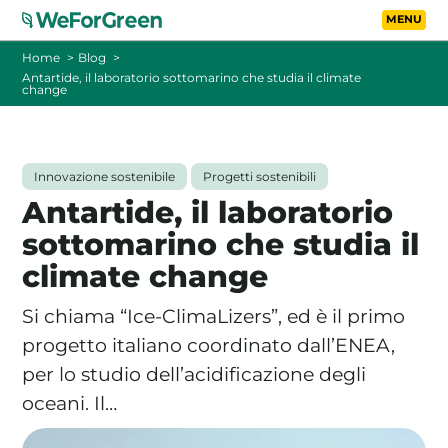
Vai al contenuto principa
Toggle
Home
Blog
Antartide, il laboratorio sottomarino che studia il climate
change
CHI SIAMO
TARIFFE
Innovazione sostenibile
Progetti sostenibili
Antartide, il laboratorio
FOTOVOLTAICO A DISTANZA
sottomarino che studia il
climate change
FAQ
Si chiama “Ice-ClimaLizers”, ed è il primo
BLOG
progetto italiano coordinato dall’ENEA,
per lo studio dell’acidificazione degli
CONTATTI
oceani. Il…
PASSA A WEFORGREEN