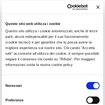
impegnata da 4,5 kW a 3 kW
Contributo per la diminuzione di potenza
disponibile: 0 euro
Caso 4
: richiesta di una riduzione di potenza da 10
Questo sito web utilizza i cookie
kW a 7 kW, e successivo ripensamento con
Questo sito utilizza i cookie anonimizzati, anche di terze
incremento fino a 8 kW
parti, alcuni indispensabili per il suo funzionamento
Contributo per l’aumento di potenza disponibile:
(cookie tecnici) e per garantire che tu possa avere la
69,36 euro/kW*1 kW + 10% = 76,27 euro
migliore esperienza sul nostro sito. Cliccando "Accetta
tutti" acconsenti all'utilizzo dei cookie, è sempre possibile
Cosa cambia nella bolletta?
negare il consenso cliccando su "Rifiuta". Per maggiori
informazioni visita la nostra cookie policy
Ricordiamo che la “
Quota potenza
” è l’importo da
pagare in proporzione alla potenza impegnata,
anche in assenza di consumo di energia. Si paga in
Selezione
euro/kW/mese e determina un
costo fisso il cui
Necessari
del
importo è indipendente dai propri consumi
.
consenso
Ad esempio se il cliente ha 5 kW di potenza
Preferenze
impegnata ed il prezzo unitario fissato