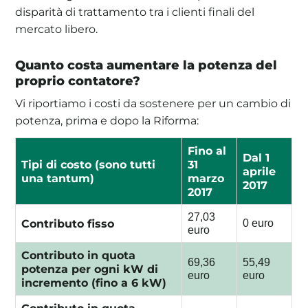
disparità di trattamento tra i clienti finali del
mercato libero.
Quanto costa aumentare la potenza del
proprio contatore?
Vi riportiamo i costi da sostenere per un cambio di
potenza, prima e dopo la Riforma:
Fino al
Dal 1
Tipi di costo (sono tutti
31
aprile
una tantum)
marzo
2017
2017
27,03
Contributo fisso
0 euro
euro
Contributo in quota
69,36
55,49
potenza per ogni kW di
euro
euro
incremento (fino a 6 kW)