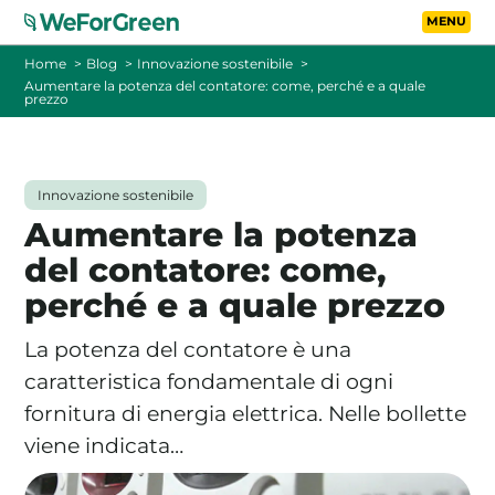
Vai al contenuto principa
Toggle
Home
Blog
Innovazione sostenibile
Aumentare la potenza del contatore: come, perché e a quale
prezzo
CHI SIAMO
TARIFFE
Innovazione sostenibile
Aumentare la potenza
FOTOVOLTAICO A DISTANZA
del contatore: come,
perché e a quale prezzo
FAQ
La potenza del contatore è una
BLOG
caratteristica fondamentale di ogni
fornitura di energia elettrica. Nelle bollette
CONTATTI
viene indicata…
PASSA A WEFORGREEN