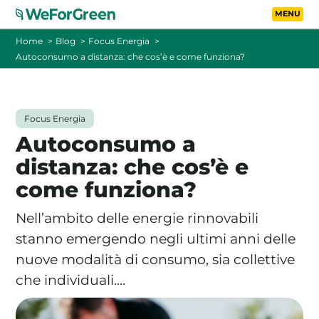
Vai al contenuto principa
Toggle
Home
Blog
Focus Energia
Autoconsumo a distanza: che cos’è e come funziona?
CHI SIAMO
TARIFFE
Focus Energia
Autoconsumo a
FOTOVOLTAICO A DISTANZA
distanza: che cos’è e
come funziona?
FAQ
Nell’ambito delle energie rinnovabili
BLOG
stanno emergendo negli ultimi anni delle
nuove modalità di consumo, sia collettive
CONTATTI
che individuali.…
PASSA A WEFORGREEN