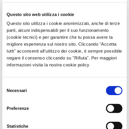
e di ricevere dei contributi economici,
previsti per questa configurazione. Nel
Questo sito web utilizza i cookie
dettaglio, è previsto il corrispettivo di
valorizzazione, definito dall’ARERA e
Questo sito utilizza i cookie anonimizzati, anche di terze
riconosciuto sull’energia autoconsumata e
parti, alcuni indispensabili per il suo funzionamento
una tariffa premio.
(cookie tecnici) e per garantire che tu possa avere la
avere maggiore indipendenza
migliore esperienza sul nostro sito. Cliccando "Accetta
energetica.
Con un sistema come quello
tutti" acconsenti all'utilizzo dei cookie, è sempre possibile
dell’autoconsumo a distanza ci si rende
negare il consenso cliccando su "Rifiuta". Per maggiori
meno soggetti alle oscillazioni del
informazioni visita la nostra cookie policy
mercato, riuscendo così ad affrontarne
meglio o cambiamenti improvvisi e i
rincari.
Selezione
Necessari
del
Forse potrebbero interessarti anche questi articoli:
consenso
💡
Fotovoltaico Virtuale: cos’è, come funziona e
Preferenze
caratteristiche
💡
Fotovoltaico Condiviso: come funziona e
Statistiche
quando conviene