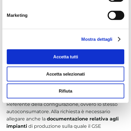
Marketing
Come diventare
autoconsumatori a distanza?
Mostra dettagli
Per diventare autoconsumatori a distanza è
possibile
inviare la richiesta al GSE
,
esclusivamente per via telematica. Per farlo,
Accetta tutti
naturalmente,
è essenziale rispettare i requisiti
richiesti dalla normativa
di riferimento in
Accetta selezionati
materia di autoconsumo e dalle Regole Operative
del GSE.
Rifiuta
A fare richiesta può essere solo il Soggetto
Referente della configurazione, ovvero lo stesso
autoconsumatore. Alla richiesta è necessario
allegare anche la
documentazione relativa agli
impianti
di produzione sulla quale il GSE