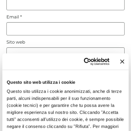
Email
*
Sito web
Questo sito è protetto da reCAPTCHA, ed è soggetto alla
Privacy Policy
e ai
Termini di utilizzo
di Google.
Questo sito web utilizza i cookie
Questo sito utilizza i cookie anonimizzati, anche di terze
Avvertimi via email in caso di risposte al mio
parti, alcuni indispensabili per il suo funzionamento
commento.
(cookie tecnici) e per garantire che tu possa avere la
migliore esperienza sul nostro sito. Cliccando "Accetta
Avvertimi via email alla pubblicazione di un nuovo
tutti" acconsenti all'utilizzo dei cookie, è sempre possibile
articolo.
negare il consenso cliccando su "Rifiuta". Per maggiori