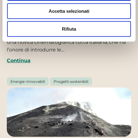
Accetta selezionati
Le rinnovabili sbarcano al cinema
con “Bringing the Sun Home”
Rifiuta
26/11/2015
Al Festival del Film di Locarno arriva
una novità cinematografica tutta italiana, che ha
l’onore di introdurre le…
Continua
Energie rinnovabili
Progetti sostenibili