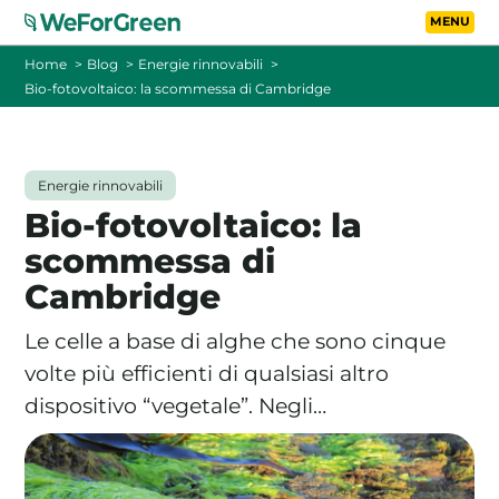
Vai al contenuto principa
Toggle
Home
Blog
Energie rinnovabili
Bio-fotovoltaico: la scommessa di Cambridge
CHI SIAMO
TARIFFE
Energie rinnovabili
Bio-fotovoltaico: la
FOTOVOLTAICO A DISTANZA
scommessa di
Cambridge
FAQ
Le celle a base di alghe che sono cinque
BLOG
volte più efficienti di qualsiasi altro
dispositivo “vegetale”. Negli…
CONTATTI
PASSA A WEFORGREEN