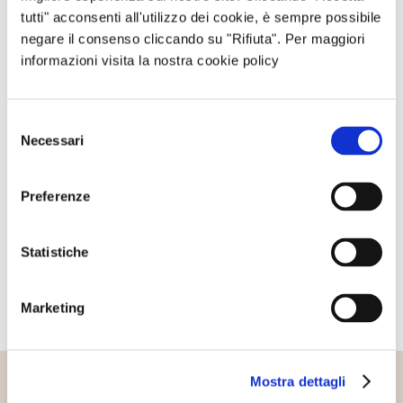
tutti" acconsenti all'utilizzo dei cookie, è sempre possibile
negare il consenso cliccando su "Rifiuta". Per maggiori
Questo sito è protetto da reCAPTCHA, ed è soggetto alla
informazioni visita la nostra cookie policy
Privacy Policy
e ai
Termini di utilizzo
di Google.
Selezione
Avvertimi via email in caso di risposte al mio
Necessari
del
commento.
consenso
Preferenze
Avvertimi via email alla pubblicazione di un nuovo
articolo.
Statistiche
Marketing
Mostra dettagli