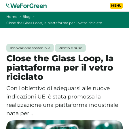
Vai al contenuto principa
Toggle
Home
Blog
Close the Glass Loop, la piattaforma per il vetro riciclato
CHI SIAMO
TARIFFE
Innovazione sostenibile
Riciclo e riuso
Close the Glass Loop, la
FOTOVOLTAICO A DISTANZA
piattaforma per il vetro
riciclato
FAQ
Con l’obiettivo di adeguarsi alle nuove
BLOG
indicazioni UE, è stata promossa la
realizzazione una piattaforma industriale
CONTATTI
nata per…
PASSA A WEFORGREEN