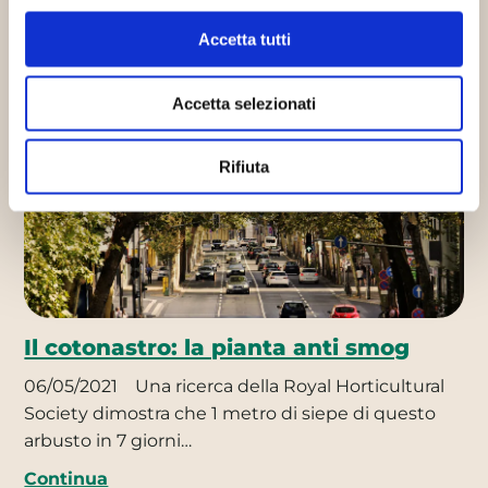
Altri articoli che potrebbero
interessarti
Accetta tutti
Accetta selezionati
Innovazione sostenibile
Progetti sostenibili
Rifiuta
Il cotonastro: la pianta anti smog
06/05/2021
Una ricerca della Royal Horticultural
Society dimostra che 1 metro di siepe di questo
arbusto in 7 giorni…
Continua