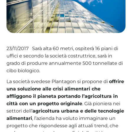
La tua cooperativa energetica sostenibile
Area Soci
|
Aderisci a WeForGreen
Sarà alta 60 metri, ospiterà 16 piani di
23/11/2017
uffici e secondo la società costruttrice, sarà in
grado di produrre annualmente 500 tonnellate di
cibo biologico.
La società svedese Plantagon si propone di
offrire
una soluzione alle crisi alimentari che
affliggono il pianeta portando l’agricoltura in
città con un progetto originale
. Già pioniera nei
settori dell’
agricoltura urbana e delle tecnologie
alimentari
, l’azienda ha voluto immaginare un
progetto che rispondesse agli attuali trend, che