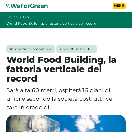
Vai al contenuto principa
Toggle
Home
Blog
World Food Building, la fattoria verticale dei record
CHI SIAMO
TARIFFE
Innovazione sostenibile
Progetti sostenibili
World Food Building, la
FOTOVOLTAICO A DISTANZA
fattoria verticale dei
record
FAQ
Sarà alta 60 metri, ospiterà 16 piani di
BLOG
uffici e secondo la società costruttrice,
sarà in grado di…
CONTATTI
PASSA A WEFORGREEN