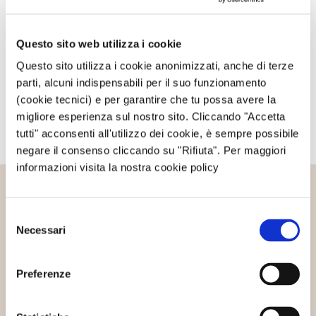
commento.
Questo sito web utilizza i cookie
Avvertimi via email alla pubblicazione di un nuovo
articolo.
Questo sito utilizza i cookie anonimizzati, anche di terze
parti, alcuni indispensabili per il suo funzionamento
(cookie tecnici) e per garantire che tu possa avere la
migliore esperienza sul nostro sito. Cliccando "Accetta
tutti" acconsenti all'utilizzo dei cookie, è sempre possibile
negare il consenso cliccando su "Rifiuta". Per maggiori
informazioni visita la nostra cookie policy
Altri articoli che potrebbero
Selezione
interessarti
Necessari
del
consenso
Preferenze
Cibo sostenibile
Innovazione sostenibile