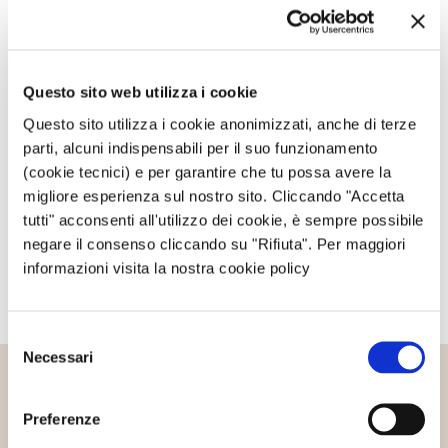
Questo sito è protetto da reCAPTCHA, ed è soggetto alla
Privacy Policy
e ai
Termini di utilizzo
di Google.
Questo sito web utilizza i cookie
Avvertimi via email in caso di risposte al mio
commento.
Questo sito utilizza i cookie anonimizzati, anche di terze
parti, alcuni indispensabili per il suo funzionamento
(cookie tecnici) e per garantire che tu possa avere la
Avvertimi via email alla pubblicazione di un nuovo
migliore esperienza sul nostro sito. Cliccando "Accetta
articolo.
tutti" acconsenti all'utilizzo dei cookie, è sempre possibile
negare il consenso cliccando su "Rifiuta". Per maggiori
informazioni visita la nostra cookie policy
Selezione
Necessari
del
consenso
Altri articoli che potrebbero
Preferenze
interessarti