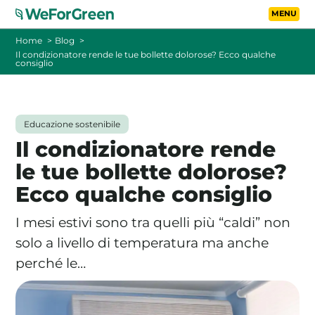
Vai al contenuto principa
Toggle
Home
Blog
Il condizionatore rende le tue bollette dolorose? Ecco qualche
consiglio
CHI SIAMO
TARIFFE
Educazione sostenibile
Il condizionatore rende
FOTOVOLTAICO A DISTANZA
le tue bollette dolorose?
Ecco qualche consiglio
FAQ
I mesi estivi sono tra quelli più “caldi” non
BLOG
solo a livello di temperatura ma anche
perché le…
CONTATTI
PASSA A WEFORGREEN