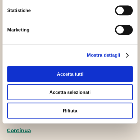
Statistiche
Educazione sostenibile
Marketing
Mostra dettagli
Accetta tutti
Obiettivi climatici 2030, possiamo
dire la nostra
Accetta selezionati
05/11/2020
La Commissione europea pubblica le
Rifiuta
valutazioni d’impatto di una serie di leggi
comunitarie in materia di clima per…
Continua