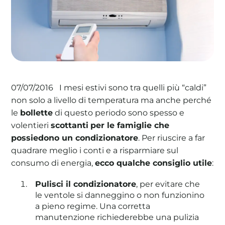
La tua cooperativa energetica sostenibile
Area Soci
|
Aderisci a WeForGreen
I mesi estivi sono tra quelli più “caldi”
07/07/2016
non solo a livello di temperatura ma anche perché
le
bollette
di questo periodo sono spesso e
volentieri
scottanti
per le famiglie che
possiedono un condizionatore
. Per riuscire a far
quadrare meglio i conti e a risparmiare sul
consumo di energia,
ecco qualche consiglio utile
:
Pulisci il condizionatore
, per evitare che
le ventole si danneggino o non funzionino
a pieno regime. Una corretta
manutenzione richiederebbe una pulizia