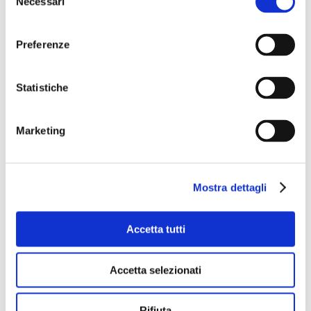
Necessari
del
consenso
Preferenze
Nome
*
Statistiche
Email
*
Marketing
Sito web
Mostra dettagli
Accetta tutti
Questo sito è protetto da reCAPTCHA, ed è soggetto alla
Privacy Policy
e ai
Termini di utilizzo
di Google.
Accetta selezionati
Avvertimi via email in caso di risposte al mio
Rifiuta