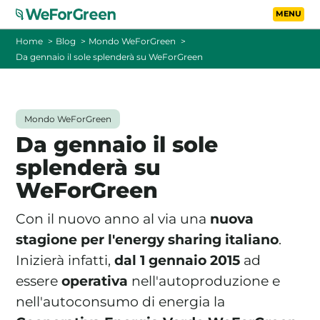
Vai al contenuto principa
Toggle
Home
Blog
Mondo WeForGreen
Da gennaio il sole splenderà su WeForGreen
CHI SIAMO
TARIFFE
Mondo WeForGreen
Da gennaio il sole
FOTOVOLTAICO A DISTANZA
splenderà su
WeForGreen
FAQ
Con il nuovo anno al via una
nuova
BLOG
stagione per l'energy sharing italiano
.
Inizierà infatti,
dal 1 gennaio 2015
ad
CONTATTI
essere
operativa
nell'autoproduzione e
nell'autoconsumo di energia la
PASSA A WEFORGREEN