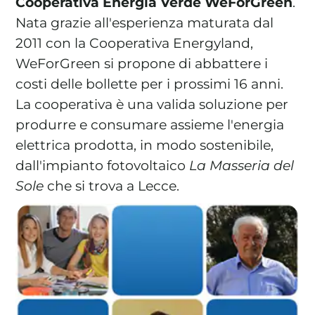
Cooperativa Energia Verde WeForGreen
.
Nata grazie all'esperienza maturata dal
2011 con la Cooperativa Energyland,
WeForGreen si propone di abbattere i
La tua cooperativa energetica sostenibile
costi delle bollette per i prossimi 16 anni.
Area Soci
|
Aderisci a WeForGreen
La cooperativa è una valida soluzione per
produrre e consumare assieme l'energia
elettrica prodotta, in modo sostenibile,
dall'impianto fotovoltaico
La Masseria del
Sole
che si trova a Lecce.