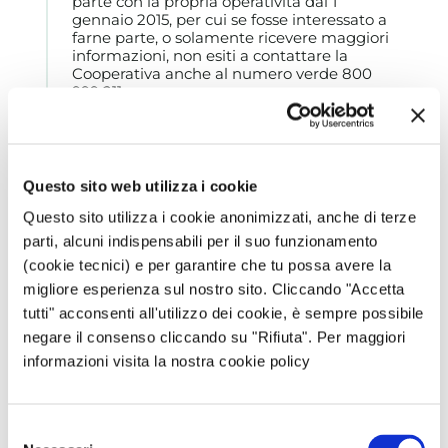
parte con la propria operatività dal 1
gennaio 2015, per cui se fosse interessato a
farne parte, o solamente ricevere maggiori
informazioni, non esiti a contattare la
Cooperativa anche al numero verde 800
999 211.
Un cordiale saluto
Rispondi
Questo sito web utilizza i cookie
Lascia un commento
Questo sito utilizza i cookie anonimizzati, anche di terze
parti, alcuni indispensabili per il suo funzionamento
Il tuo indirizzo email non sarà pubblicato.
I campi
(cookie tecnici) e per garantire che tu possa avere la
obbligatori sono contrassegnati
*
migliore esperienza sul nostro sito. Cliccando "Accetta
Commento
*
tutti" acconsenti all'utilizzo dei cookie, è sempre possibile
negare il consenso cliccando su "Rifiuta". Per maggiori
informazioni visita la nostra cookie policy
Selezione