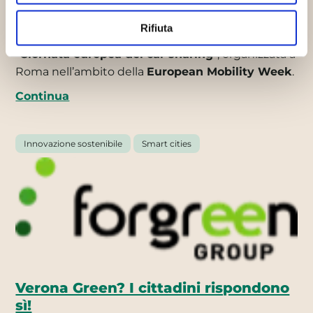
auto condivise
,
migliaia di noleggi ogni giorno
,
questi i dati dell’incredibile svolta italiana nella
Rifiuta
rivoluzione green su 4 ruote trapelati durante la
“
Giornata europea del car sharing
”, organizzata a
Roma nell’ambito della
European Mobility Week
.
Continua
Innovazione sostenibile
Smart cities
Verona Green? I cittadini rispondono
sì!