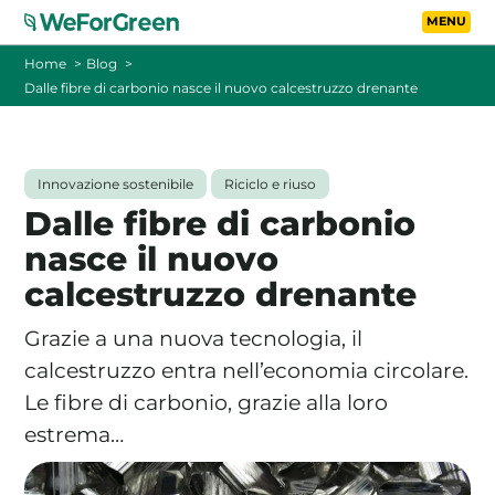
Vai al contenuto principa
Toggle
Home
Blog
Dalle fibre di carbonio nasce il nuovo calcestruzzo drenante
CHI SIAMO
TARIFFE
Innovazione sostenibile
Riciclo e riuso
Dalle fibre di carbonio
FOTOVOLTAICO A DISTANZA
nasce il nuovo
calcestruzzo drenante
FAQ
Grazie a una nuova tecnologia, il
BLOG
calcestruzzo entra nell’economia circolare.
Le fibre di carbonio, grazie alla loro
CONTATTI
estrema…
PASSA A WEFORGREEN