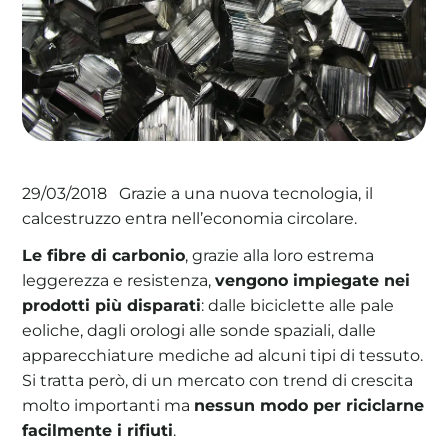
La tua cooperativa energetica sostenibile
Area Soci
|
Aderisci a WeForGreen
Grazie a una nuova tecnologia, il
29/03/2018
calcestruzzo entra nell’economia circolare.
Le fibre di carbonio
, grazie alla loro estrema
leggerezza e resistenza,
vengono impiegate nei
prodotti più disparati
: dalle biciclette alle pale
eoliche, dagli orologi alle sonde spaziali, dalle
apparecchiature mediche ad alcuni tipi di tessuto.
Si tratta però, di un mercato con trend di crescita
molto importanti ma
nessun modo per riciclarne
facilmente i rifiuti
.